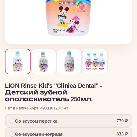
LION Rinse Kid's "Clinica Dental" -
Детский зубной
ополаскиватель 250мл.
Нет в наличии
Арт. 4903301231141
Со вкусом персика
770
₽
Со вкусом винограда
835
₽