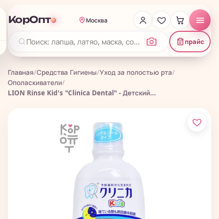
КорОпт
Москва
прайс
Главная
/
Средства Гигиены
/
Уход за полостью рта
/
Ополаскиватели
/
LION Rinse Kid's "Clinica Dental" - Детский...