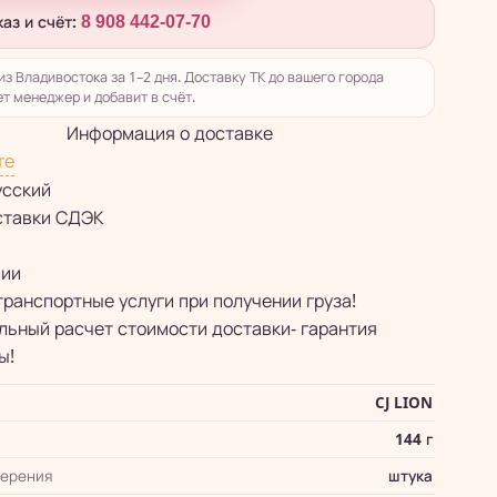
каз и счёт:
8 908 442-07-70
из Владивостока за 1–2 дня. Доставку ТК до вашего города
т менеджер и добавит в счёт.
Информация о доставке
те
усский
ставки СДЭК
сии
транспортные услуги при получении груза!
ьный расчет стоимости доставки- гарантия
ы!
CJ LION
144 г
мерения
штука