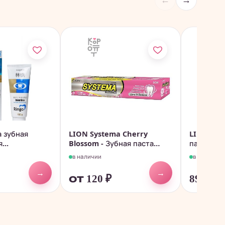
←
→
а зубная
LION Systema Cherry
LION Xyli
...
Blossom - Зубная паста
паста, с
Вишня в...
двойной..
в наличии
в наличии
→
→
от 120
₽
897
₽