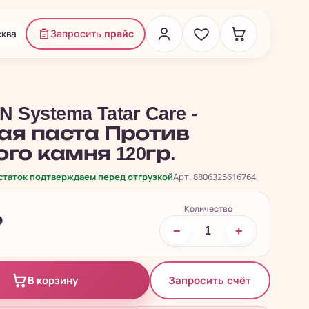
ква
Запросить
прайс
N Systema Tatar Care -
ая паста Против
го камня 120гр.
остаток подтверждаем перед отгрузкой
Арт. 8806325616764
Количество
₽
−
+
Запросить счёт
В корзину