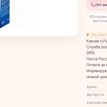
Опт-за
📦
Отгрузка 
рассчитае
Эль-Мон
Курьер о.Р
Служба до
DPD
Почта Рос
Оплата за 
Индивидуал
низкой цен
Бренд
Вес Брутто
Единица из