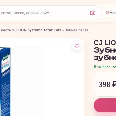
Мос
 пасты
/
CJ LION Systema Tatar Care - Зубная паста...
CJ LIO
Зубн
зубно
В наличии · 
398