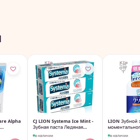
ы
are Alpha
CJ LION Systema Ice Mint -
LION Зубной 
..
Зубная паста Ледяная...
моментальног
Clinica,...
в наличии
в наличии