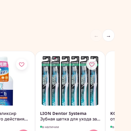
←
→
эликсир
LION Dentor Systema
KOBAYASH
о действия
Зубная щетка для ухода за...
отбелива
полирующа
в наличии
в наличии