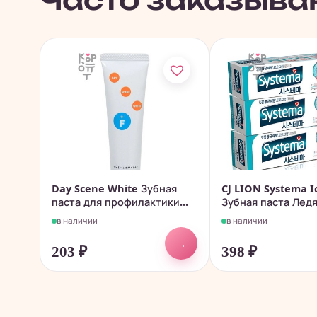
Часто заказыва
Day Scene White Зубная
CJ LION Systema Ic
паста для профилактики...
Зубная паста Ледя
в наличии
в наличии
→
203
₽
398
₽