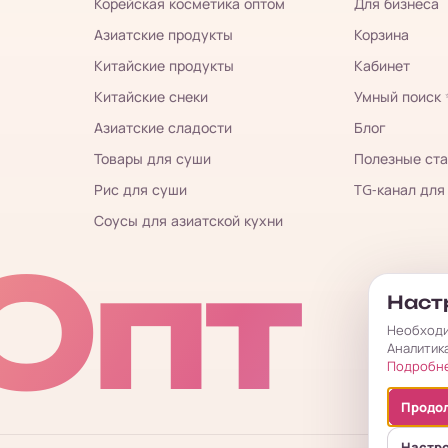
Корейская косметика оптом
Для бизнеса
Азиатские продукты
Корзина
Китайские продукты
Кабинет
Китайские снеки
Умный поиск
Азиатские сладости
Блог
Товары для суши
Полезные ста
Рис для суши
TG-канал для
Соусы для азиатской кухни
Опт
Настр
Необходи
Аналитик
Подробн
Продол
Настр