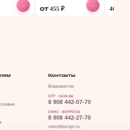
→
→
от 455
₽
468
₽
елям
Контакты
Владивосток
ОПТ · ЗАКАЗЫ
8 908 442-07-70
условия
ОФИС · ВОПРОСЫ
8 908 442-27-70
а
sales@koropt.ru