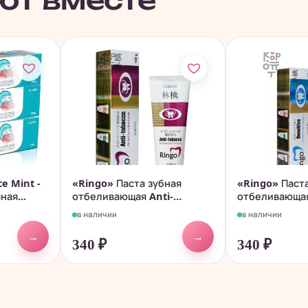
ют вместе
e Mint -
«Ringo» Паста зубная
«Ringo» Паст
ная...
отбеливающая Anti-
отбеливающая
tobacco, 150гр.
в наличии
в наличии
→
→
340
₽
340
₽