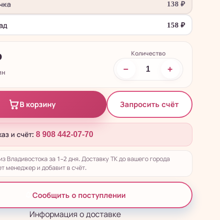
чка
138
₽
ад
158
₽
Количество
₽
−
+
ин
Запросить счёт
В корзину
каз и счёт:
8 908 442-07-70
из Владивостока за 1–2 дня. Доставку ТК до вашего города
т менеджер и добавит в счёт.
Сообщить о поступлении
Информация о доставке