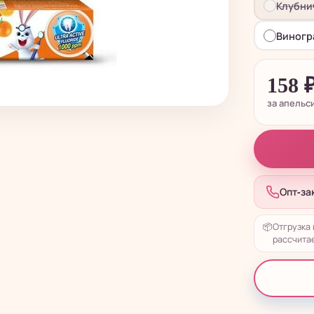
Клубни
Виногр
158
за апельс
Опт-за
📦
Отгрузка 
рассчитае