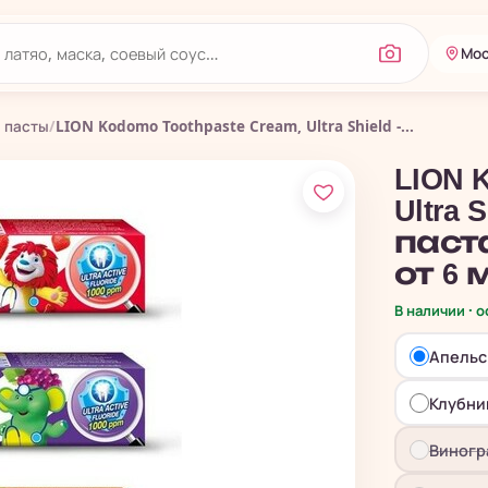
Мос
 пасты
/
LION Kodomo Toothpaste Cream, Ultra Shield -...
LION 
Ultra
паст
от 6
В наличии · 
Апельс
Клубни
Виногр