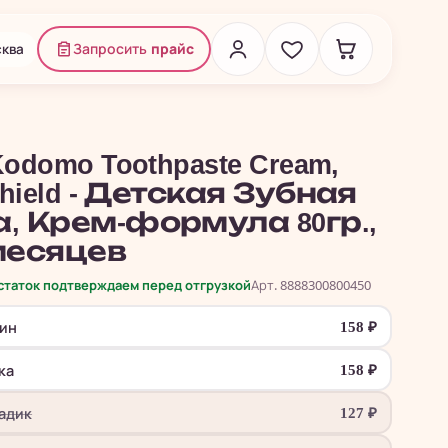
ква
Запросить
прайс
Kodomo Toothpaste Cream,
 Shield - Детская Зубная
а, Крем-формула 80гр.,
 месяцев
остаток подтверждаем перед отгрузкой
Арт. 8888300800450
ин
158
₽
ка
158
₽
адик
127
₽