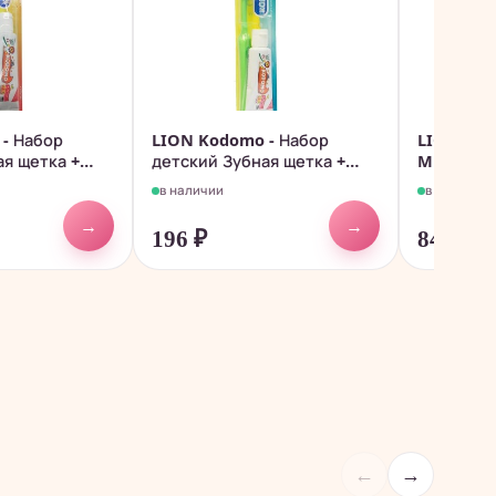
- Набор
LION Kodomo - Набор
LION Kod
ая щетка +
детский Зубная щетка +
Milk Show
паста...
в наличии
в наличии
→
→
196
₽
846
₽
←
→