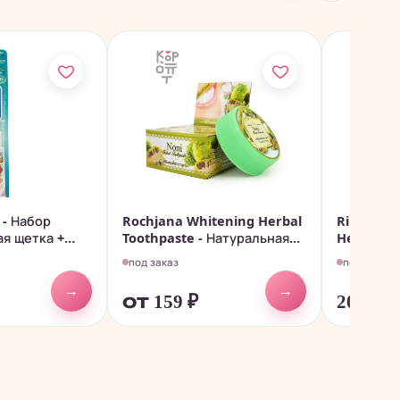
- Набор
Rochjana Whitening Herbal
Ringo Kid
ая щетка +
Toothpaste - Натуральная...
Healthy T
под заказ
под заказ
→
→
от 159
₽
202
₽