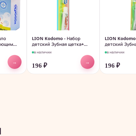
ыло
LION Kodomo - Набор
LION Kodomo 
няющим
детский Зубная щетка+
детский Зубн
паста...
паста...
в наличии
в наличии
→
→
196
₽
196
₽
ы