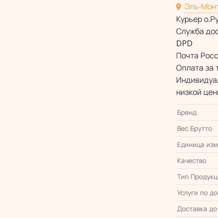
Эль-Мон
Курьер о.Р
Служба до
DPD
Почта Рос
Оплата за 
Индивидуал
низкой цен
Бренд
Вес Брутто
Единица из
Качество
Тип Продукц
Услуги по д
Доставка до