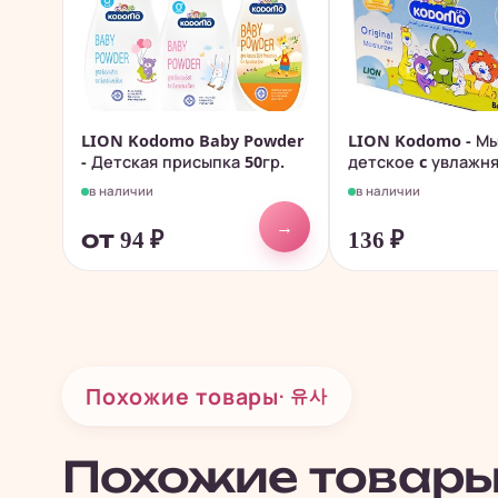
LION Kodomo Baby Powder
LION Kodomo - М
- Детская присыпка 50гр.
детское c увлаж
кремом 75гр.
в наличии
в наличии
→
от 94
₽
136
₽
Похожие товары
· 유사
Похожие товар