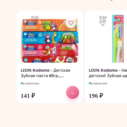
LION Kodomo - Детская
LION Kodomo - На
Зубная паста 65гр.,
детский Зубная щ
тайская...
паста...
в наличии
в наличии
→
141
₽
196
₽