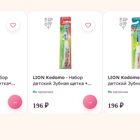
бор
LION Kodomo - Набор
LION Kodomo 
етка+
детский Зубная щетка +
детский Зубн
паста...
паста...
в наличии
в наличии
→
→
196
₽
196
₽