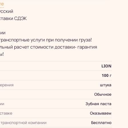
те
усский
ставки СДЭК
сии
транспортные услуги при получении груза!
ьный расчет стоимости доставки- гарантия
ы!
LION
100 г
мерения
штука
Обычное
ии
Зубная паста
оставке
Оказываем
 транспортной компании
Бесплатно