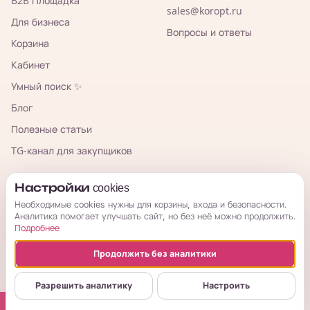
B2B Площадка
sales@koropt.ru
Для бизнеса
Вопросы и ответы
Корзина
Кабинет
Умный поиск ✨
Блог
Полезные статьи
TG-канал для закупщиков
КорОпт
Настройки cookies
Необходимые cookies нужны для корзины, входа и безопасности.
Аналитика помогает улучшать сайт, но без неё можно продолжить.
Подробнее
Продолжить без аналитики
© 2026 КорОпт. Корейские и китайские товары из Владивостока.
ИП Галицкая Мария Сергеевна · ИНН 253909697776 · ОГРНИП
Разрешить аналитику
Настроить
314254321800034
Публичная оферта
Условия возврата
Политика
Настройки cookies