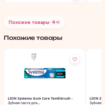
Похожие товары
· 유사
Похожие товары
LION Systema Gum Care Toothbrush -
LION Zac
Зубная паста для...
Зубная па