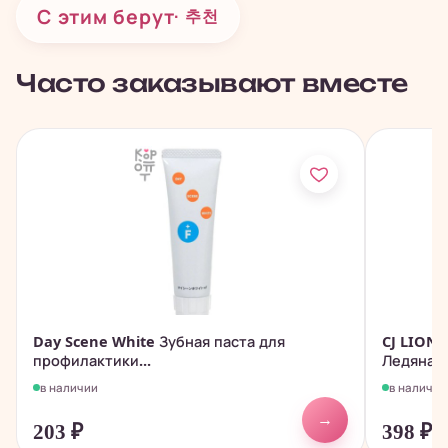
С этим берут
· 추천
Часто заказывают вместе
Day Scene White Зубная паста для
CJ LION 
профилактики...
Ледяная.
в наличии
в наличии
→
203
₽
398
₽