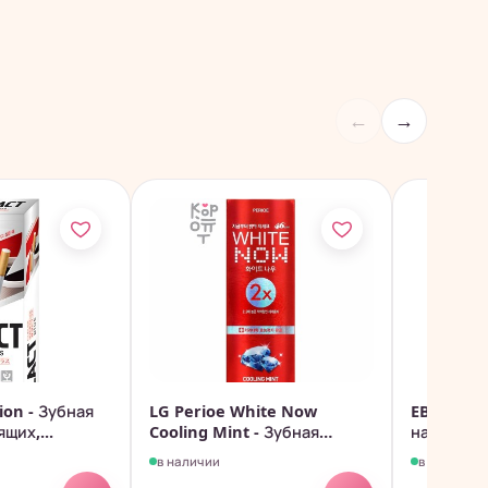
←
→
ion - Зубная
LG Perioe White Now
EBISU Зу
щих,...
Cooling Mint - Зубная
натураль
паста...
ворса с...
в наличии
в наличии