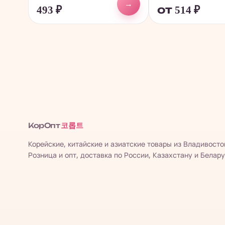
→
493
₽
от 514
₽
코롭트
КорОпт
Корейские, китайские и азиатские товары из Владивосто
Розница и опт, доставка по России, Казахстану и Белару