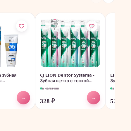
а зубная
CJ LION Dentor Systema -
LION Clin
...
Зубная щетка с тонкой...
Зубная п
комплексн
в наличии
в наличии
→
→
328
₽
524
₽