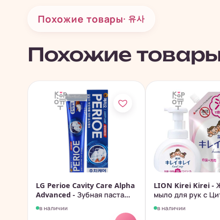
Похожие товары
· 유사
Похожие товар
LG Perioe Cavity Care Alpha
LION Kirei Kirei -
Advanced - Зубная паста...
мыло для рук с Цит
в наличии
в наличии