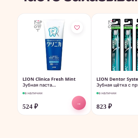
LION Clinica Fresh Mint
LION Dentor Syst
Зубная паста
Зубная щётка с п
комплексного...
ручкой и...
в наличии
в наличии
→
524
₽
823
₽