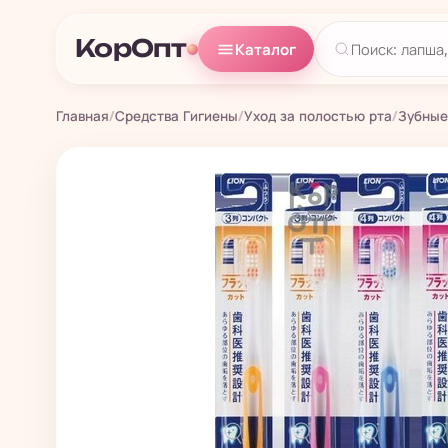
КорОпт
Каталог
Главная
/
Средства Гигиены
/
Уход за полостью рта
/
Зубные