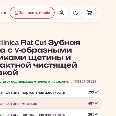
ква
Запросить
прайс
linica Flat Cut Зубная
а с V-образными
иками щетины и
актной чистящей
вкой
остаток подтверждаем перед отгрузкой
Арт. 4903301153238
ная щетина, нормальная жесткость
299
₽
ная щетина, жесткая
487
₽
ная щетина, нормальная жесткость
501
₽