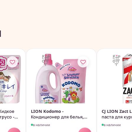
ы
 Жидкое
LION Kodomo -
CJ LION Zact L
русо -...
Кондиционер для белья,
паста для куря
для детских вещей
в наличии
в наличии