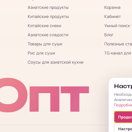
Азиатские продукты
Корзина
Китайские продукты
Кабинет
Китайские снеки
Умный поиск
Азиатские сладости
Блог
Товары для суши
Полезные ста
Рис для суши
TG-канал для
Соусы для азиатской кухни
Опт
Настр
Необходи
Аналитик
Подробн
Продол
Настр