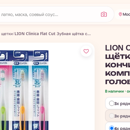
Мос
 щетки
/
LION Clinica Flat Cut Зубная щётка с...
LION C
щётк
конч
комп
голо
В наличии · 
3х ряд
3х ряд
4х ряд