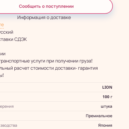
Сообщить о поступлении
Информация о доставке
те
усский
ставки СДЭК
сии
транспортные услуги при получении груза!
ьный расчет стоимости доставки- гарантия
ы!
LION
100 г
мерения
штука
Премиальное
зводства
Япония