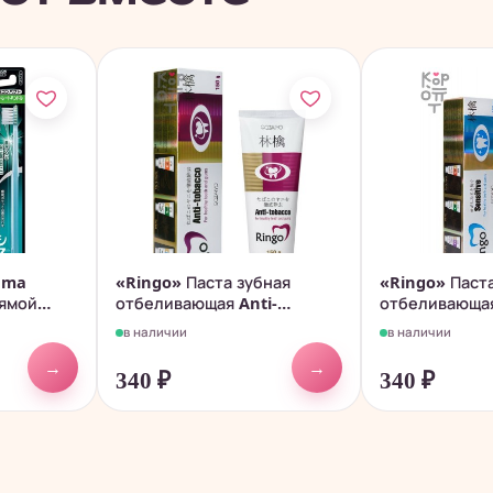
ema
«Ringo» Паста зубная
«Ringo» Паст
рямой
отбеливающая Anti-
отбеливающая
tobacco, 150гр.
в наличии
в наличии
→
→
340
₽
340
₽