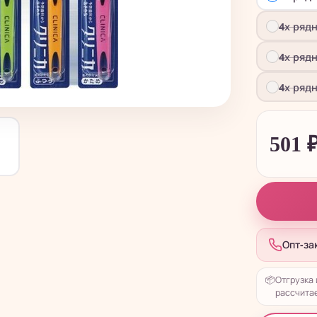
4х ряд
4х ряд
4х ряд
501
Опт-за
📦
Отгрузка 
рассчитае