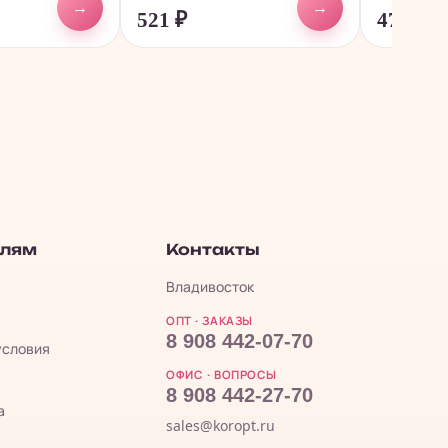
→
→
521
₽
470
₽
елям
Контакты
Владивосток
ОПТ · ЗАКАЗЫ
8 908 442-07-70
условия
ОФИС · ВОПРОСЫ
8 908 442-27-70
а
sales@koropt.ru