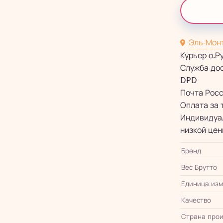
Эль-Мон
Курьер о.Р
Служба до
DPD
Почта Рос
Оплата за 
Индивидуал
низкой цен
Бренд
Вес Брутто
Единица из
Качество
Страна прои