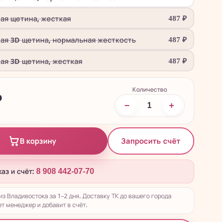
ная щетина, жесткая
487
₽
ная 3D щетина, нормальная жесткость
487
₽
ная 3D щетина, жесткая
487
₽
Количество
₽
−
+
Запросить счёт
В корзину
каз и счёт:
8 908 442-07-70
из Владивостока за 1–2 дня. Доставку ТК до вашего города
т менеджер и добавит в счёт.