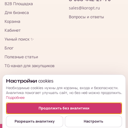
B2B Площадка
sales@koropt.ru
Для бизнеса
Вопросы и ответы
Корзина
Кабинет
Умный поиск ✨
Блог
Полезные статьи
TG-канал для закупщиков
КорОпт
Настройки cookies
Необходимые cookies нужны для корзины, входа и безопасности.
Аналитика помогает улучшать сайт, но без неё можно продолжить.
Подробнее
Продолжить без аналитики
© 2026 КорОпт. Корейские и китайские товары из Владивостока.
ИП Галицкая Мария Сергеевна · ИНН 253909697776 · ОГРНИП
Разрешить аналитику
Настроить
314254321800034
Публичная оферта
Условия возврата
Политика
Настройки cookies