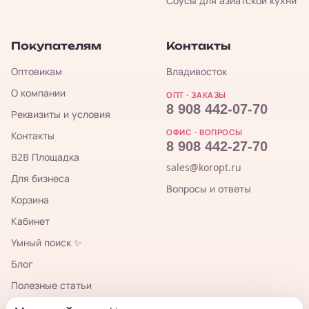
Соусы для азиатской кухни
Покупателям
Контакты
Оптовикам
Владивосток
О компании
ОПТ · ЗАКАЗЫ
8 908 442-07-70
Реквизиты и условия
ОФИС · ВОПРОСЫ
Контакты
8 908 442-27-70
B2B Площадка
sales@koropt.ru
Для бизнеса
Вопросы и ответы
Корзина
Кабинет
Умный поиск ✨
Блог
Полезные статьи
TG-канал для закупщиков