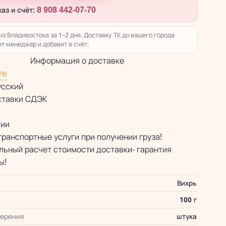
каз и счёт:
8 908 442-07-70
из Владивостока за 1–2 дня. Доставку ТК до вашего города
т менеджер и добавит в счёт.
Информация о доставке
те
усский
ставки СДЭК
сии
транспортные услуги при получении груза!
ьный расчет стоимости доставки- гарантия
ы!
Вихрь
100 г
мерения
штука