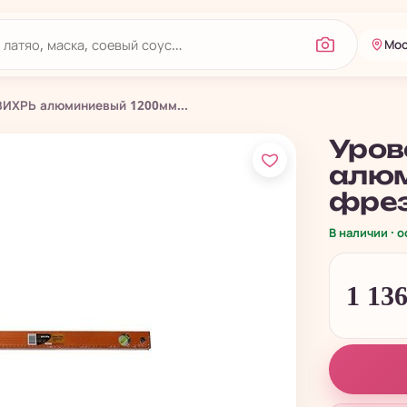
Мос
ВИХРЬ алюминиевый 1200мм...
Уров
алюм
фрез
В наличии · 
1 13