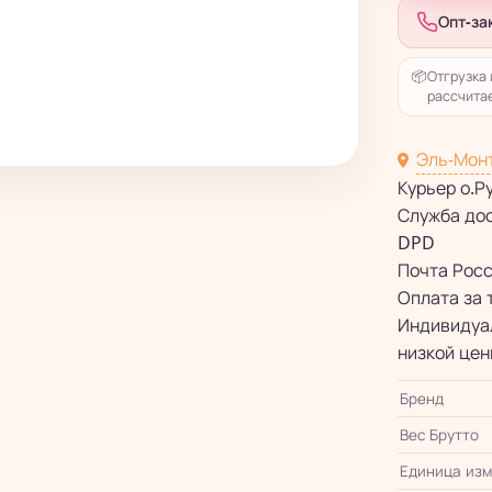
Опт-за
📦
Отгрузка 
рассчитае
Эль-Мон
Курьер о.Р
Служба до
DPD
Почта Рос
Оплата за 
Индивидуал
низкой цен
Бренд
Вес Брутто
Единица из