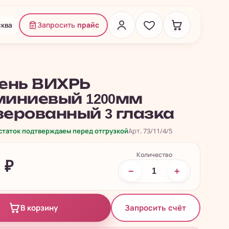
ква
Запросить
прайс
ень ВИХРЬ
иниевый 1200мм
ерованный 3 глазка
остаток подтверждаем перед отгрузкой
Арт. 73/11/4/5
Количество
6
₽
−
+
Запросить счёт
В корзину