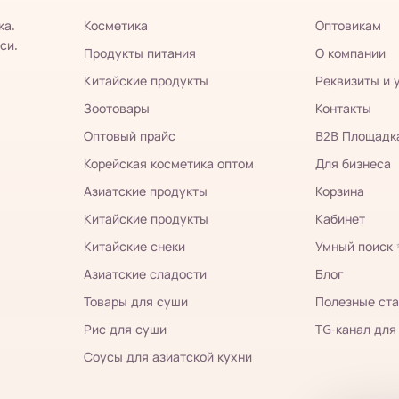
ка.
Косметика
Оптовикам
си.
Продукты питания
О компании
Китайские продукты
Реквизиты и 
Зоотовары
Контакты
Оптовый прайс
B2B Площадк
Корейская косметика оптом
Для бизнеса
Азиатские продукты
Корзина
Китайские продукты
Кабинет
Китайские снеки
Умный поиск
Азиатские сладости
Блог
Товары для суши
Полезные ста
Рис для суши
TG-канал для
Соусы для азиатской кухни