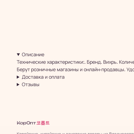
Описание
Технические характеристики:. Бренд. Вихрь. Колич
Берут розничные магазины и онлайн-продавцы. Удо
Доставка и оплата
Отзывы
코롭트
КорОпт
Корейские, китайские и азиатские товары из Владивосто