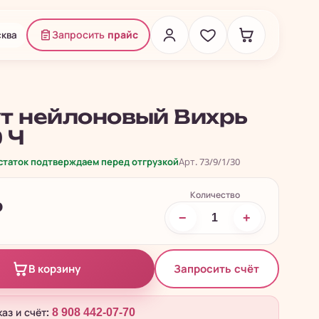
ква
Запросить
прайс
т нейлоновый Вихрь
0 Ч
остаток подтверждаем перед отгрузкой
Арт. 73/9/1/30
Количество
₽
−
+
Запросить счёт
В корзину
каз и счёт:
8 908 442-07-70