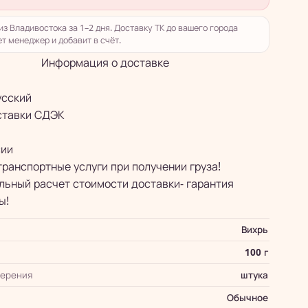
из Владивостока за 1–2 дня. Доставку ТК до вашего города
т менеджер и добавит в счёт.
Информация о доставке
усский
ставки СДЭК
сии
транспортные услуги при получении груза!
ьный расчет стоимости доставки- гарантия
ы!
Вихрь
100 г
мерения
штука
Обычное