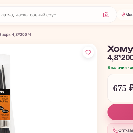
Мос
ихрь 4,8*200 Ч
Хому
4,8*20
В наличии · 
675
Опт-за