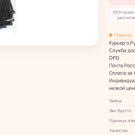
📦
Отгрузка 
рассчитае
Помона
Курьер о.Р
Служба до
DPD
Почта Рос
Оплата за 
Индивидуал
низкой цен
Бренд
Вес Брутто
Единица из
Качество