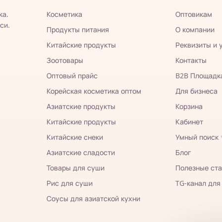
ка.
Косметика
Оптовикам
си.
Продукты питания
О компании
Китайские продукты
Реквизиты и 
Зоотовары
Контакты
Оптовый прайс
B2B Площадк
Корейская косметика оптом
Для бизнеса
Азиатские продукты
Корзина
Китайские продукты
Кабинет
Китайские снеки
Умный поиск
Азиатские сладости
Блог
Товары для суши
Полезные ста
Рис для суши
TG-канал для
Соусы для азиатской кухни