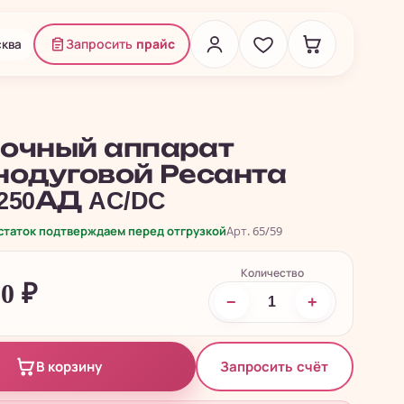
ква
Запросить
прайс
очный аппарат
нодуговой Ресанта
250АД AC/DC
остаток подтверждаем перед отгрузкой
Арт. 65/59
Количество
90
₽
−
+
Запросить счёт
В корзину