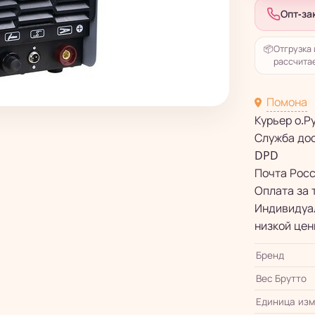
Опт-за
📦
Отгрузка 
рассчитае
Помона
Курьер о.Р
Служба до
DPD
Почта Рос
Оплата за 
Индивидуал
низкой цен
Бренд
Вес Брутто
Единица из