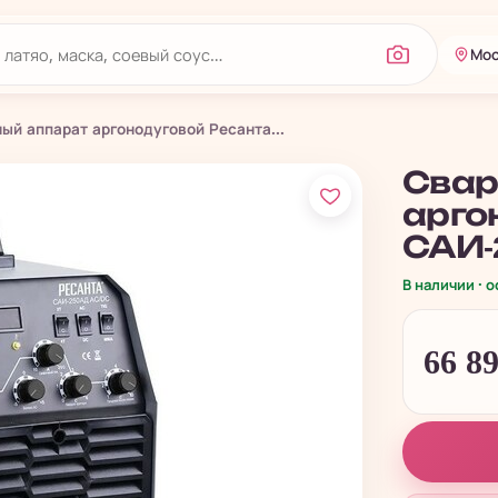
Мос
ый аппарат аргонодуговой Ресанта...
Свар
арго
САИ-
В наличии · 
66 8