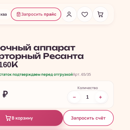
ква
Запросить
прайс
очный аппарат
рторный Ресанта
160К
остаток подтверждаем перед отгрузкой
Арт. 65/35
Количество
5
₽
−
+
Запросить счёт
В корзину