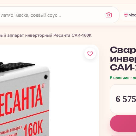
Мос
ый аппарат инверторный Ресанта САИ-160К
Свар
инве
САИ-
В наличии · 
6 57