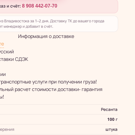
каз и счёт:
8 908 442-07-70
из Владивостока за 1–2 дня. Доставку ТК до вашего города
т менеджер и добавит в счёт.
Информация о доставке
те
усский
ставки СДЭК
сии
транспортные услуги при получении груза!
ьный расчет стоимости доставки- гарантия
ы!
Ресанта
100 г
мерения
штука