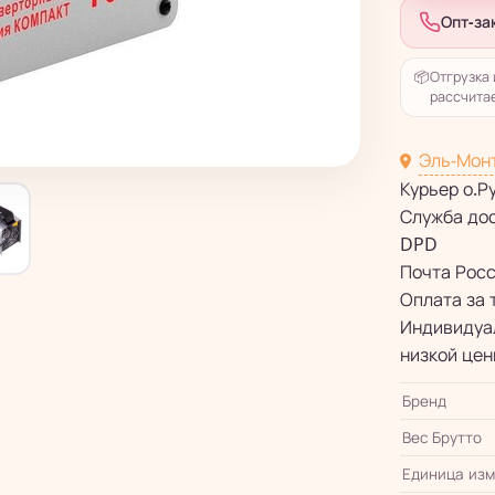
Опт-за
📦
Отгрузка 
рассчитае
Эль-Мон
Курьер о.Р
Служба до
DPD
Почта Рос
Оплата за 
Индивидуал
низкой цен
Бренд
Вес Брутто
Единица из