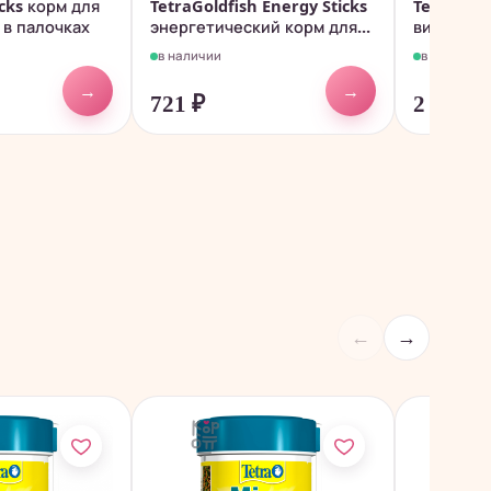
icks корм для
TetraGoldfish Energy Sticks
TetraMin 
 в палочках
энергетический корм для...
видов ры
1л.
в наличии
в наличии
→
→
721
₽
2 287
₽
←
→