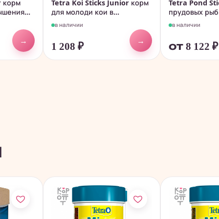
r корм
Tetra Koi Sticks Junior корм
Tetra Pond St
чшения...
для молоди кои в...
прудовых рыб
в наличии
в наличии
→
→
1 208
₽
от 8 122
₽
ы