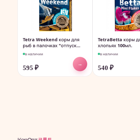
Tetra Weekend корм для
TetraBetta корм д
рыб в палочках "отпуск...
хлопьях 100мл.
в наличии
в наличии
→
595
₽
540
₽
코롭트
КорОпт