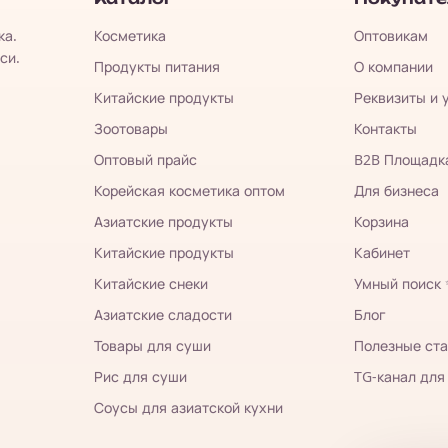
ка.
Косметика
Оптовикам
си.
Продукты питания
О компании
Китайские продукты
Реквизиты и 
Зоотовары
Контакты
Оптовый прайс
B2B Площадк
Корейская косметика оптом
Для бизнеса
Азиатские продукты
Корзина
Китайские продукты
Кабинет
Китайские снеки
Умный поиск
Азиатские сладости
Блог
Товары для суши
Полезные ста
Рис для суши
TG-канал для
Соусы для азиатской кухни