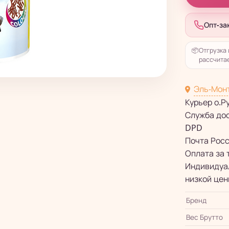
Опт-за
📦
Отгрузка 
рассчитае
Эль-Мон
Курьер о.Р
Служба до
DPD
Почта Рос
Оплата за 
Индивидуал
низкой цен
Бренд
Вес Брутто