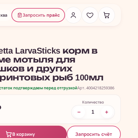
ква
Запросить
прайс
etta LarvaSticks корм в
е мотыля для
шков и других
ринтовых рыб 100мл
остаток подтверждаем перед отгрузкой
Арт. 4004218259386
Количество
₽
−
+
Запросить счёт
В корзину