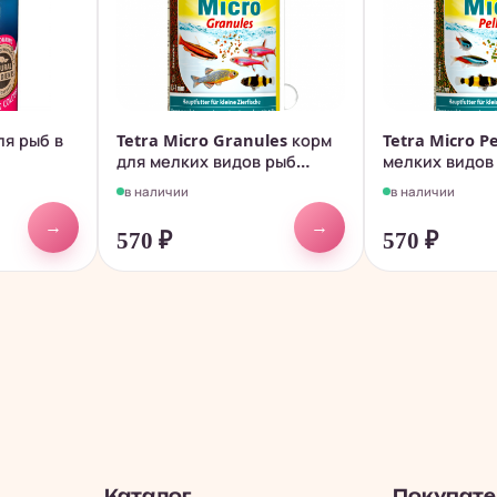
ля рыб в
Tetra Micro Granules корм
Tetra Micro Pe
для мелких видов рыб
мелких видов
100мл.
в наличии
в наличии
→
→
570
₽
570
₽
Каталог
Покупат