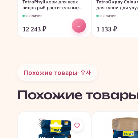
TetraPhyll корм для всех
TetraGuppy Colou
видов рыб растительные...
для гуппи для улу
в наличии
в наличии
→
12 243
₽
1 133
₽
Похожие товары
· 유사
Похожие товар