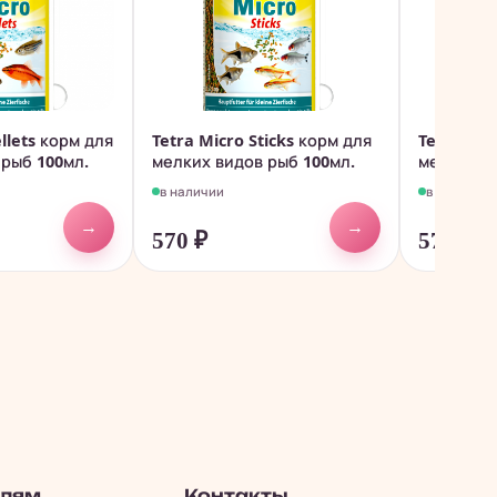
llets корм для
Tetra Micro Sticks корм для
Tetra Mic
 рыб 100мл.
мелких видов рыб 100мл.
мелких в
в наличии
в наличии
→
→
570
₽
570
₽
елям
Контакты