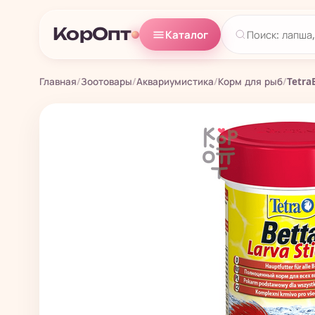
КорОпт
Каталог
Главная
/
Зоотовары
/
Аквариумистика
/
Корм для рыб
/
Tetra