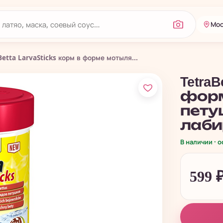
Мос
Betta LarvaSticks корм в форме мотыля...
TetraB
форм
пету
лаби
В наличии · 
599