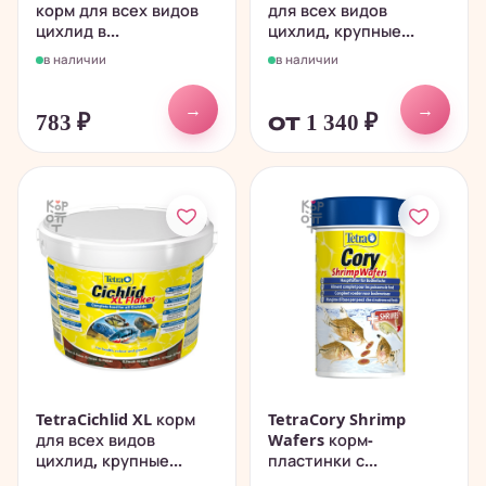
корм для всех видов
для всех видов
цихлид в...
цихлид, крупные...
в наличии
в наличии
→
→
783
₽
от 1 340
₽
TetraCichlid XL корм
TetraCory Shrimp
для всех видов
Wafers корм-
цихлид, крупные...
пластинки с...