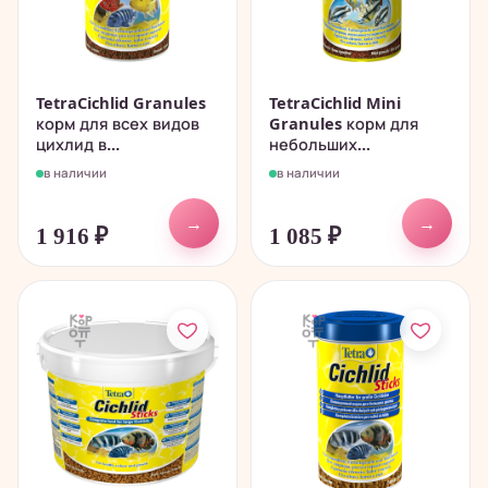
TetraCichlid Granules
TetraCichlid Mini
корм для всех видов
Granules корм для
цихлид в...
небольших...
в наличии
в наличии
→
→
1 916
₽
1 085
₽