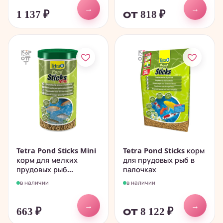
→
→
1 137
₽
от 818
₽
Tetra Pond Sticks Mini
Tetra Pond Sticks корм
корм для мелких
для прудовых рыб в
прудовых рыб...
палочках
в наличии
в наличии
→
→
663
₽
от 8 122
₽