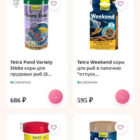
Tetra Pond Variety
Tetra Weekend корм
Sticks корм для
для рыб в палочках
прудовых рыб (3...
"отпуск...
в наличии
в наличии
→
→
686
₽
595
₽