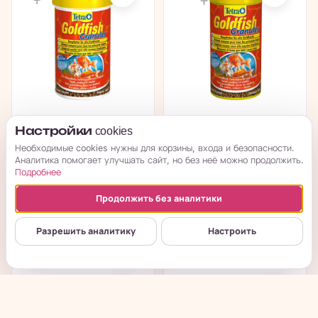
TetraGoldfish
TetraGoldfish
Настройки cookies
Granules корм в
Granules корм в
Необходимые cookies нужны для корзины, входа и безопасности.
гранулах для
гранулах для
Аналитика помогает улучшать сайт, но без неё можно продолжить.
золотых...
золотых...
Подробнее
в наличии
в наличии
Продолжить без аналитики
→
→
315
₽
705
₽
Разрешить аналитику
Настроить