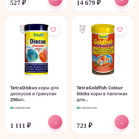
527
₽
14 679
₽
TetraDiskus корм для
TetraGoldfish Colour
дискусов в гранулах
Sticks корм в палочках
250мл.
для...
в наличии
в наличии
→
→
1 111
₽
721
₽