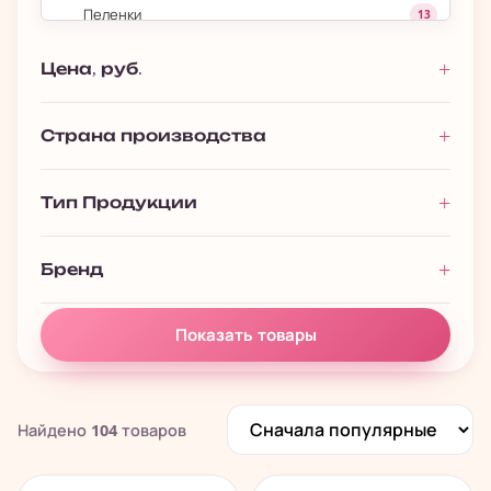
Пеленки
13
Переноски для Кошек
3
Цена, руб.
Переноски для Собак
20
Поводки
1
Страна производства
Рулетки
30
Тип Продукции
Аквариумистика
133
›
Корм для рыб
104
Бренд
Корм для черепах
9
Показать товары
Найдено
104
товаров