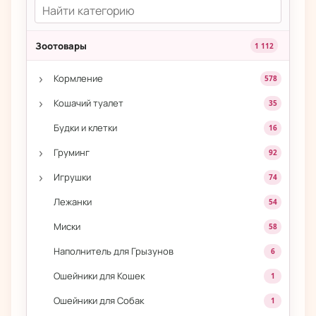
Зоотовары
1 112
›
Кормление
578
›
Кошачий туалет
35
Будки и клетки
16
›
Груминг
92
›
Игрушки
74
Лежанки
54
Миски
58
Наполнитель для Грызунов
6
Ошейники для Кошек
1
Ошейники для Собак
1