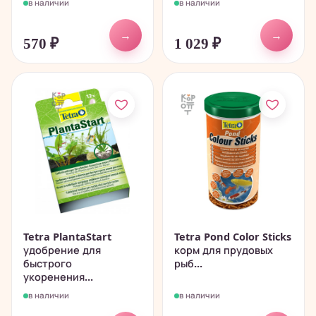
в наличии
в наличии
→
→
570
₽
1 029
₽
Tetra PlantaStart
Tetra Pond Color Sticks
удобрение для
корм для прудовых
быстрого
рыб...
укоренения...
в наличии
в наличии