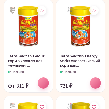
TetraGoldfish Colour
TetraGoldfish Energy
корм в хлопьях для
Sticks энергетический
улучшения...
корм для...
в наличии
в наличии
→
→
от 311
₽
721
₽