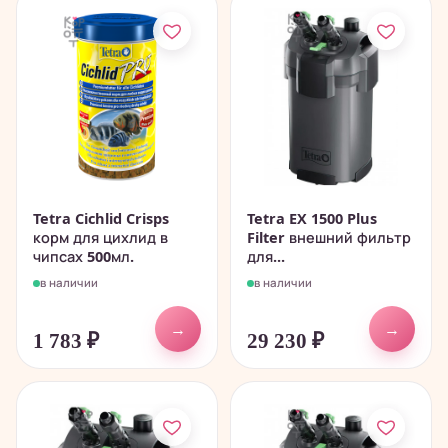
Tetra Cichlid Crisps
Tetra EX 1500 Plus
корм для цихлид в
Filter внешний фильтр
чипсах 500мл.
для...
в наличии
в наличии
→
→
1 783
₽
29 230
₽