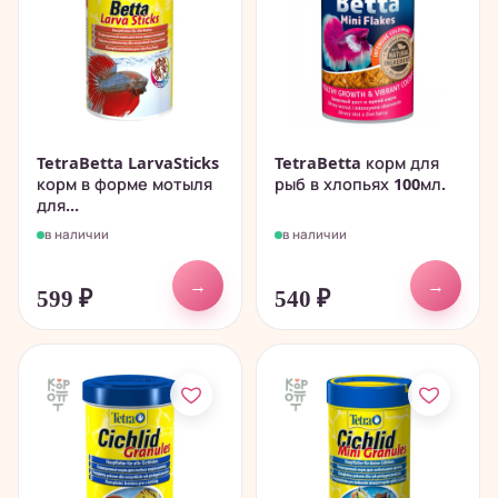
TetraBetta LarvaSticks
TetraBetta корм для
корм в форме мотыля
рыб в хлопьях 100мл.
для...
в наличии
в наличии
→
→
599
₽
540
₽