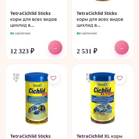
TetraCichlid Sticks
TetraCichlid Sticks
корм для всех видов
корм для всех видов
цихлид в...
цихлид в...
в наличии
в наличии
→
→
12 323
₽
2 531
₽
TetraCichlid Sticks
TetraCichlid XL корм