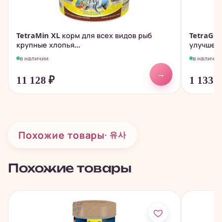
TetraMin XL корм для всех видов рыб
TetraGup
крупные хлопья...
улучшени
в наличии
в наличии
→
11 128
₽
1 133
Похожие товары
· 유사
Похожие товары