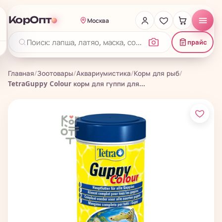
КорОпт
Москва
прайс
Главная
/
Зоотовары
/
Аквариумистика
/
Корм для рыб
/
TetraGuppy Colour корм для гуппи для...