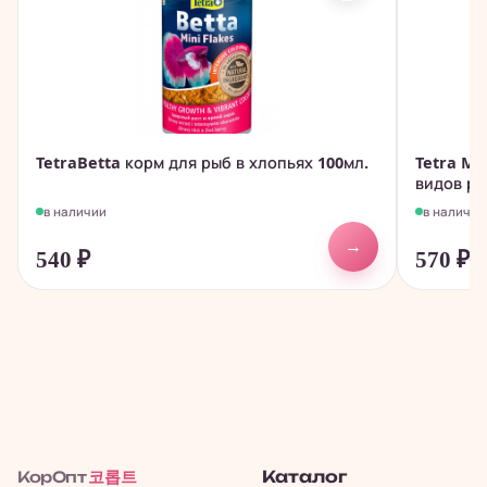
TetraBetta корм для рыб в хлопьях 100мл.
Tetra Mi
видов ры
в наличии
в наличии
→
540
₽
570
₽
코롭트
Каталог
КорОпт