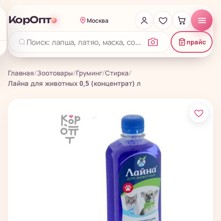
КорОпт
Москва
прайс
Главная
/
Зоотовары
/
Груминг
/
Стирка
/
Лайна для животных 0,5 (концентрат) л