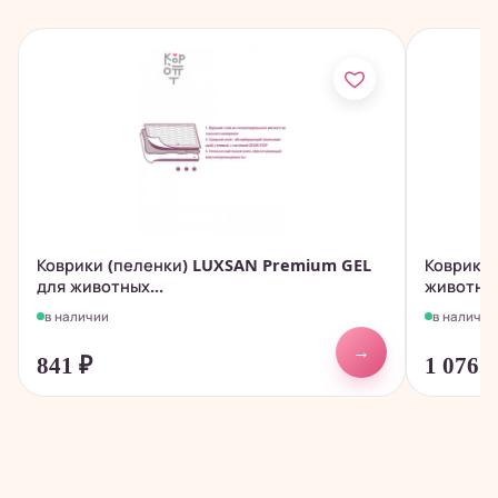
Коврики (пеленки) LUXSAN Premium GEL
Коврики 
для животных...
животных
в наличии
в наличии
→
841
₽
1 076