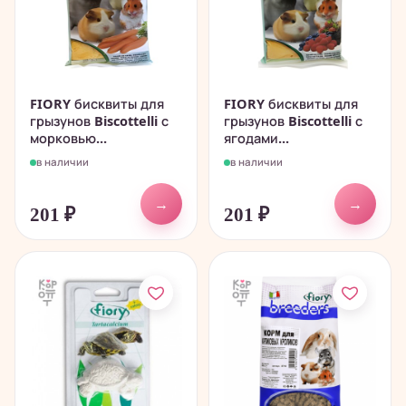
FIORY бисквиты для
FIORY бисквиты для
грызунов Biscottelli с
грызунов Biscottelli с
морковью...
ягодами...
в наличии
в наличии
→
→
201
₽
201
₽