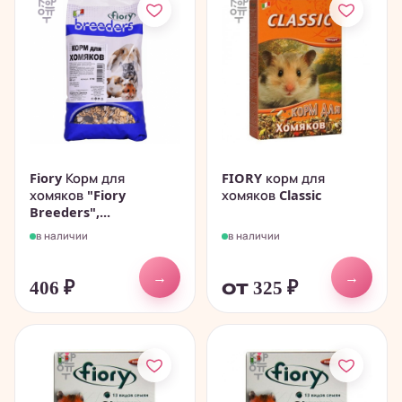
Fiory Корм для
FIORY корм для
хомяков "Fiory
хомяков Classic
Breeders",...
в наличии
в наличии
→
→
406
₽
от 325
₽