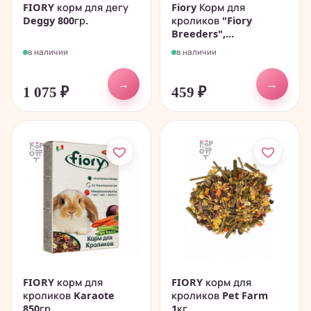
FIORY корм для дегу
Fiory Корм для
Deggy 800гр.
кроликов "Fiory
Breeders",...
в наличии
в наличии
→
→
1 075
₽
459
₽
FIORY корм для
FIORY корм для
кроликов Karaote
кроликов Pet Farm
850гр.
1кг.