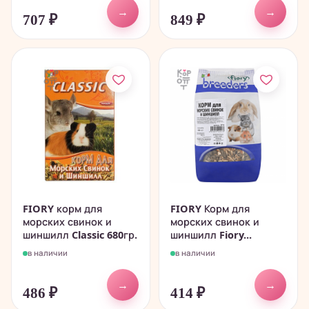
→
→
707
₽
849
₽
FIORY корм для
FIORY Корм для
морских свинок и
морских свинок и
шиншилл Classic 680гр.
шиншилл Fiory...
в наличии
в наличии
→
→
486
₽
414
₽