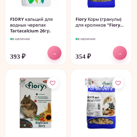
FIORY кальций для
Fiory Корм (гранулы)
водных черепах
для кроликов "Fiory...
Tartacalcium 26гр.
в наличии
в наличии
→
→
393
₽
354
₽