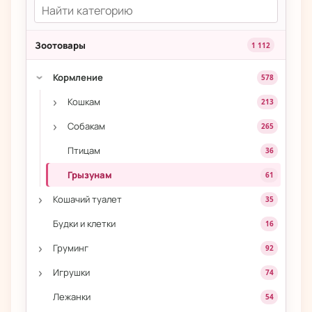
Зоотовары
1 112
Кормление
578
›
›
Кошкам
213
›
Собакам
265
Птицам
36
Грызунам
61
›
Кошачий туалет
35
Будки и клетки
16
›
Груминг
92
›
Игрушки
74
Лежанки
54