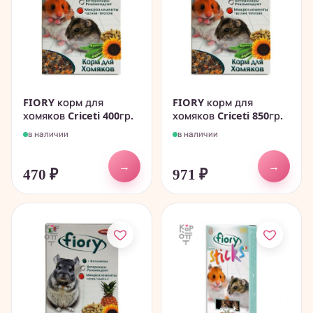
FIORY корм для
FIORY корм для
хомяков Criceti 400гр.
хомяков Criceti 850гр.
в наличии
в наличии
→
→
470
₽
971
₽