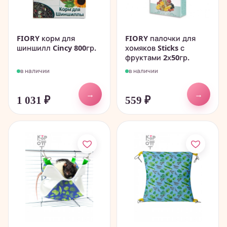
FIORY корм для
FIORY палочки для
шиншилл Cincy 800гр.
хомяков Sticks с
фруктами 2х50гр.
в наличии
в наличии
→
→
1 031
₽
559
₽