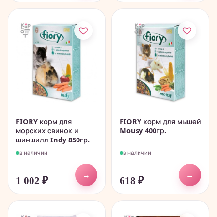
FIORY корм для
FIORY корм для мышей
морских свинок и
Mousy 400гр.
шиншилл Indy 850гр.
в наличии
в наличии
→
→
1 002
₽
618
₽