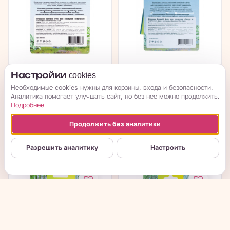
Игрушка Bambini Pets
Игрушка Bambini Pets
Настройки cookies
для грызунов...
для грызунов "Пицца
Необходимые cookies нужны для корзины, входа и безопасности.
и...
Аналитика помогает улучшать сайт, но без неё можно продолжить.
Подробнее
в наличии
в наличии
Продолжить без аналитики
→
→
315
₽
298
₽
Разрешить аналитику
Настроить