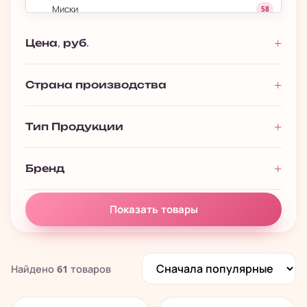
Миски
58
Наполнитель для Грызунов
6
Цена, руб.
Ошейники для Кошек
1
Ошейники для Собак
1
Страна производства
Пеленки
13
Тип Продукции
Переноски для Кошек
3
Переноски для Собак
20
Бренд
Поводки
1
Рулетки
30
Показать товары
›
Аквариумистика
133
Найдено
61
товаров