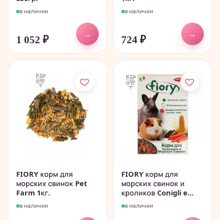
в наличии
в наличии
→
→
1 052
₽
724
₽
FIORY корм для
FIORY корм для
морских свинок Pet
морских свинок и
Farm 1кг.
кроликов Conigli e...
в наличии
в наличии