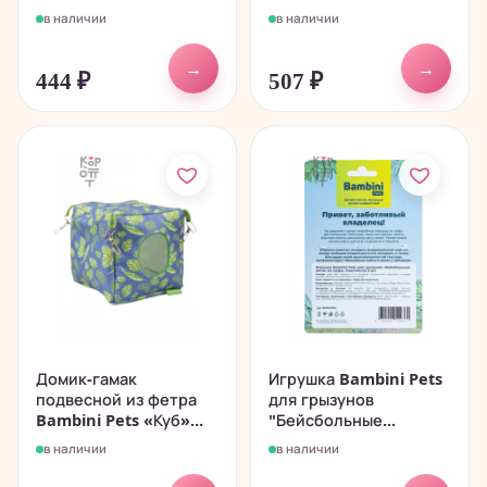
в наличии
в наличии
→
→
444
₽
507
₽
Домик-гамак
Игрушка Bambini Pets
подвесной из фетра
для грызунов
Bambini Pets «Куб»...
"Бейсбольные...
в наличии
в наличии