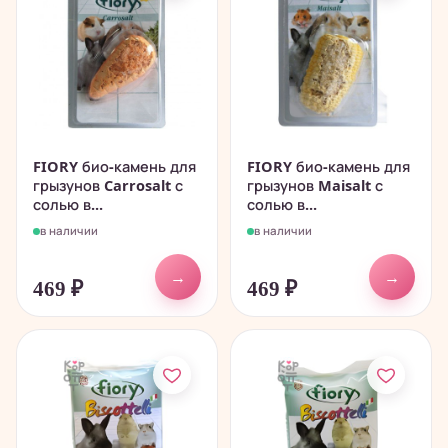
FIORY био-камень для
FIORY био-камень для
грызунов Carrosalt с
грызунов Maisalt с
солью в...
солью в...
в наличии
в наличии
→
→
469
₽
469
₽