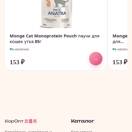
Monge Cat Monoprotein Pouch паучи для
Monge C
кошек утка 85г
для...
в наличии
в наличии
→
153
₽
153
₽
코롭트
Каталог
КорОпт
Корейские, китайские и
Косметика