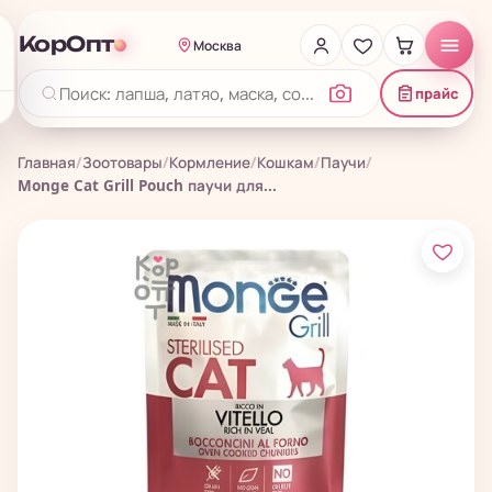
КорОпт
Москва
прайс
Главная
/
Зоотовары
/
Кормление
/
Кошкам
/
Паучи
/
Monge Cat Grill Pouch паучи для...