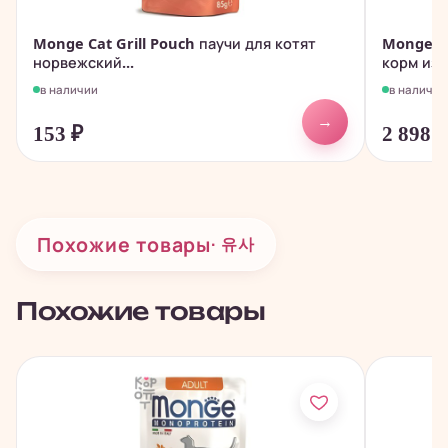
Monge Cat Grill Pouch паучи для котят
Monge C
норвежский...
корм из..
в наличии
в наличии
→
153
₽
2 898
Похожие товары
· 유사
Похожие товары