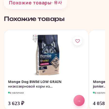
Похожие товары
· 유사
Похожие товары
Monge Dog BWild LOW GRAIN
Monge D
низкозерновой корм из...
junior...
в наличии
в наличии
→
3 623
₽
4 058