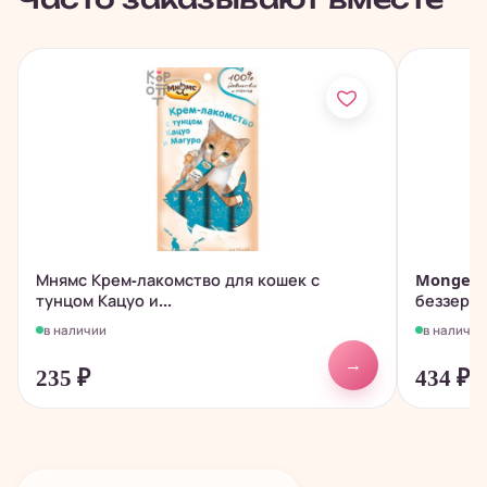
Мнямс Крем-лакомство для кошек с
Monge D
тунцом Кацуо и...
беззерно
в наличии
в наличии
→
235
₽
434
₽