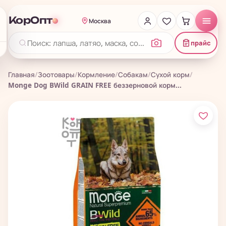
КорОпт
Москва
прайс
Главная
/
Зоотовары
/
Кормление
/
Собакам
/
Сухой корм
/
Monge Dog BWild GRAIN FREE беззерновой корм...