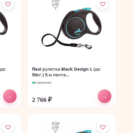
(до
flexi рулетка Black Design L (до
50кг.) 5 м лента...
в наличии
→
→
2 766
₽