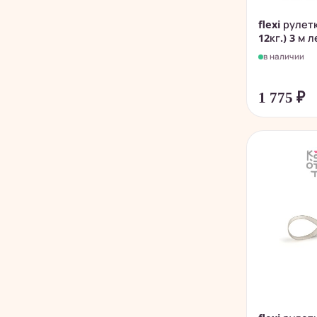
flexi рулет
12кг.) 3 м л
в наличии
1 775
₽