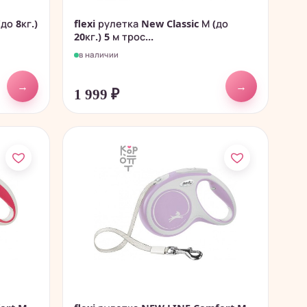
до 8кг.)
flexi рулетка New Classic М (до
20кг.) 5 м трос...
в наличии
→
→
1 999
₽