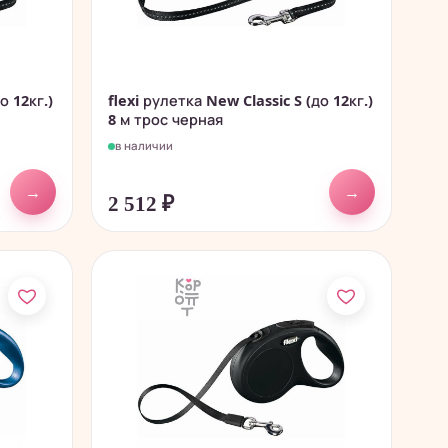
о 12кг.)
flexi рулетка New Classic S (до 12кг.)
8 м трос черная
в наличии
→
→
2 512
₽