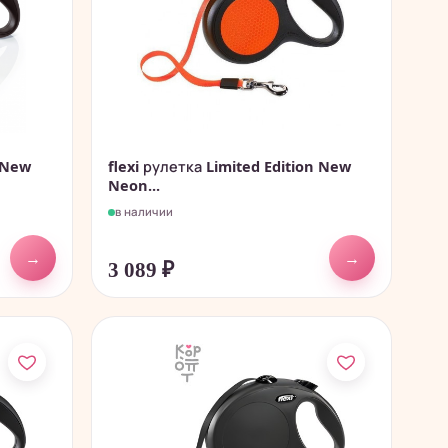
n New
flexi рулетка Limited Edition New
Neon...
в наличии
→
→
3 089
₽