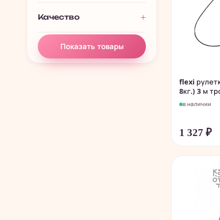
Качество
Показать товары
flexi рулет
8кг.) 3 м тро
в наличии
1 327
₽