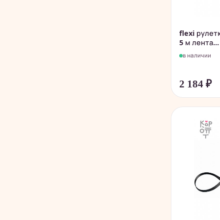
flexi рулет
5 м лента...
в наличии
2 184
₽