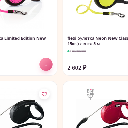
ка Limited Edition New
flexi рулетка Neon New Class
15кг.) лента 5 м
в наличии
→
2 602
₽