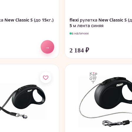
ка New Classic S (до 15кг.)
flexi рулетка New Classic S (д
5 м лента синяя
в наличии
→
2 184
₽