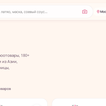
Мос
оотовары, 180+
 из Азии,
ницы,
оваров