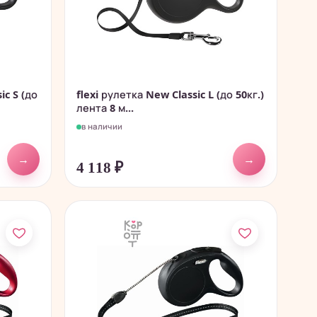
ic S (до
flexi рулетка New Classic L (до 50кг.)
лента 8 м...
в наличии
→
→
4 118
₽