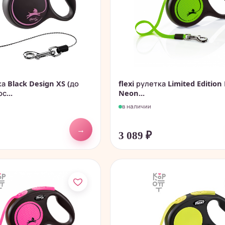
ка Black Design XS (до
flexi рулетка Limited Editio
с...
Neon...
в наличии
→
3 089
₽