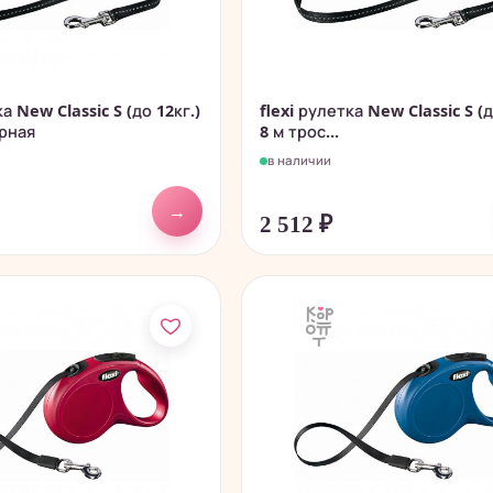
ка New Classic S (до 12кг.)
flexi рулетка New Classic S (д
ерная
8 м трос...
в наличии
→
2 512
₽