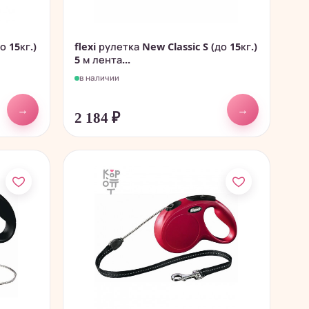
о 15кг.)
flexi рулетка New Classic S (до 15кг.)
5 м лента...
в наличии
→
→
2 184
₽