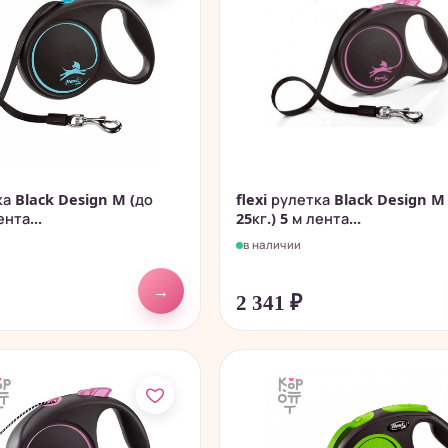
ка Black Design M (до
flexi рулетка Black Design M
ента...
25кг.) 5 м лента...
в наличии
→
2 341
₽