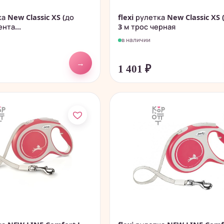
ка New Classic XS (до
flexi рулетка New Classic XS (
ента...
3 м трос черная
в наличии
→
1 401
₽