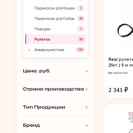
Переноски для Кошек
3
Переноски для Собак
20
Поводки
1
Рулетки
30
›
Аквариумистика
133
flexi рулет
25кг.) 5 м л
Цена, руб.
в наличии
2 341
₽
Страна производства
Тип Продукции
Бренд