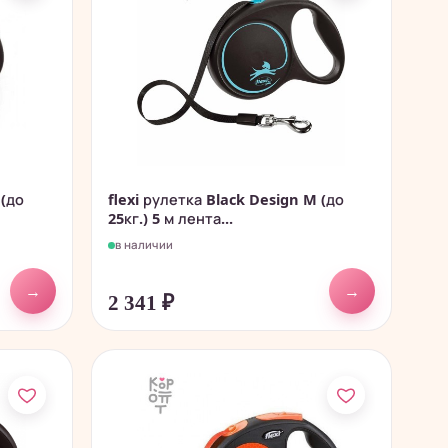
 (до
flexi рулетка Black Design M (до
25кг.) 5 м лента...
в наличии
→
→
2 341
₽