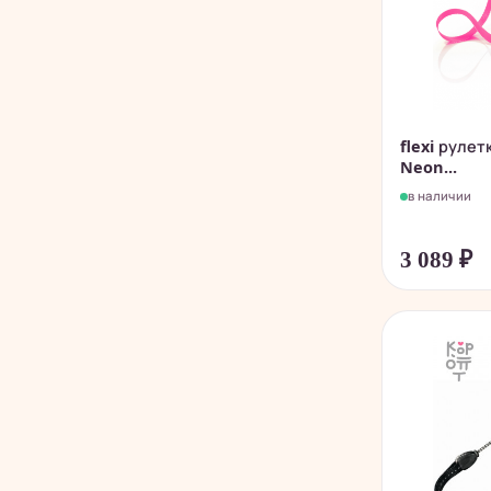
flexi рулет
Neon...
в наличии
3 089
₽