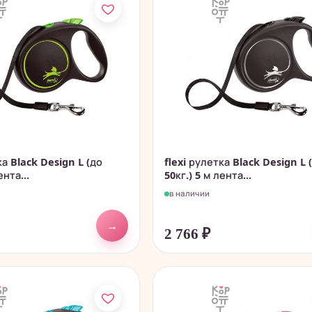
ка Black Design L (до
flexi рулетка Black Design L 
ента...
50кг.) 5 м лента...
в наличии
→
2 766
₽