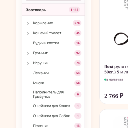
Зоотовары
1 112
›
Кормление
578
›
Кошачий туалет
35
Будки и клетки
16
›
Груминг
92
›
Игрушки
74
flexi рулет
50кг.) 5 м л
Лежанки
54
в наличии
Миски
58
Наполнитель для
6
2 766
₽
Грызунов
Ошейники для Кошек
1
Ошейники для Собак
1
Пеленки
13