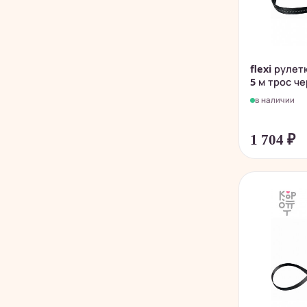
flexi рулет
5 м трос ч
в наличии
1 704
₽