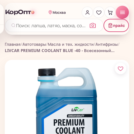
КорОпт
Москва
прайс
Главная
/
Автотовары
/
Масла и тех. жидкости
/
Антифризы
/
LIVCAR PREMIUM COOLANT BLUE -40 - Всесезонный...