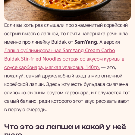
Если вы хоть раз слышали про знаменитый корейский
острый вызов с лапшой, то почти наверняка речь шла
именно про линейку Buldak от
SamYang
. А версия
Лапша сублимированная SamYang Cream Carbo
Buldak Stir-fried Noodles острая со вкусом курицы в
соусе карбонара, мягкая упаковка, 140гр.
— это,
пожалуй, самый дружелюбный вход в мир огненной
корейской лапши. Здесь жгучесть бульдака смягчена
сливочно-сырным соусом карбонара, и получается тот
самый баланс, ради которого этот вкус расхватывают
в первую очередь.
Что это за лапша и какой у неё
вкус