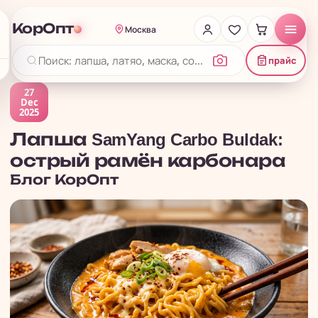
КорОпт
Москва
прайс
27
Dec
2025
Лапша SamYang Carbo Buldak:
острый рамён карбонара
Блог
КорОпт