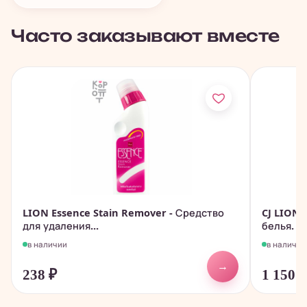
Часто заказывают вместе
LION Essence Stain Remover - Средство
CJ LION 
для удаления...
белья.
в наличии
в наличии
→
238
₽
1 150