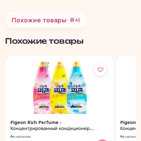
Похожие товары
· 유사
Похожие товары
Pigeon Rich Perfume -
Pigeon R
Концентрированный кондиционер...
Концентр
в наличии
в наличии