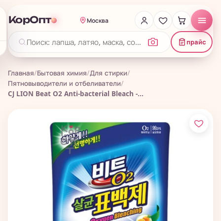
КорОпт
Москва
прайс
Главная
/
Бытовая химия
/
Для стирки
/
Пятновыводители и отбеливатели
/
CJ LION Beat O2 Anti-bacterial Bleach -...