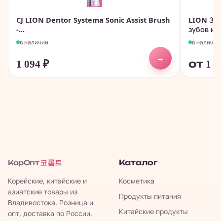
CJ LION Dentor Systema Sonic Assist Brush
LION Зуб
-...
зубов и..
в наличии
в наличии
→
1 094
₽
от 1 
코롭트
Каталог
КорОпт
Корейские, китайские и
Косметика
азиатские товары из
Продукты питания
Владивостока. Розница и
Китайские продукты
опт, доставка по России,