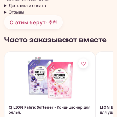
Доставка и оплата
Отзывы
С этим берут
· 추천
Часто заказывают вместе
CJ LION Fabric Softener - Кондиционер для
LION Ess
белья.
для удал