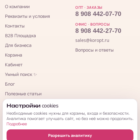
О компании
ОПТ · ЗАКАЗЫ
8 908 442-07-70
Реквизиты и условия
ОФИС · ВОПРОСЫ
Контакты
8 908 442-27-70
B2B Площадка
sales@koropt.ru
Для бизнеса
Вопросы и ответы
Корзина
Кабинет
Умный поиск ✨
Блог
Полезные статьи
TG-канал для закупщиков
Настройки cookies
Необходимые cookies нужны для корзины, входа и безопасности.
Аналитика помогает улучшать сайт, но без неё можно продолжить.
КорОпт
Подробнее
Разрешить аналитику