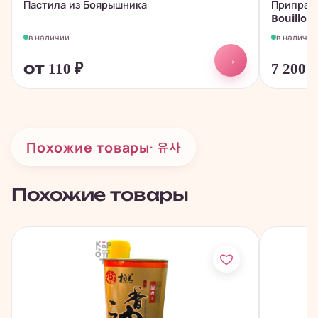
Пастила из Боярышника
Приправа
Bouillon -
в наличии
в наличии
→
от 110
₽
7 200
Похожие товары
· 유사
Похожие товары