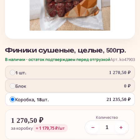
Финики сушеные, целые, 500гр.
В наличии · остаток подтверждаем перед отгрузкой
Арт. ko47903
1 шт.
1 270,50
₽
Блок
0
₽
Коробка, 18шт.
21 235,50
₽
Количество
1 270,50
₽
−
+
за коробку
≈ 1 179,75 ₽/шт