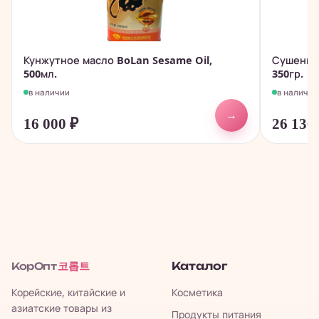
Кунжутное масло BoLan Sesame Oil,
Сушеные
500мл.
350гр.
в наличии
в наличии
→
16 000
₽
26 136
코롭트
Каталог
КорОпт
Корейские, китайские и
Косметика
азиатские товары из
Продукты питания