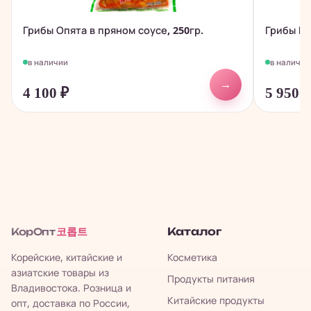
Грибы Опята в пряном соусе, 250гр.
Грибы Ши
в наличии
в наличии
→
4 100
₽
5 950
코롭트
Каталог
КорОпт
Корейские, китайские и
Косметика
азиатские товары из
Продукты питания
Владивостока. Розница и
Китайские продукты
опт, доставка по России,