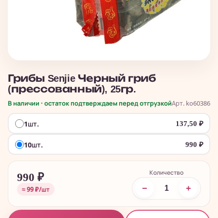
Грибы Senjie Черный гриб
(прессованный), 25гр.
В наличии · остаток подтверждаем перед отгрузкой
Арт. ko60386
1шт.
137,50
₽
10шт.
990
₽
Количество
990
₽
−
+
≈ 99 ₽/шт