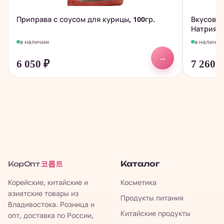
Приправа с соусом для курицы, 100гр.
Вкусовая
Натрия, 
в наличии
в наличии
→
6 050
₽
7 260
코롭트
Каталог
КорОпт
Корейские, китайские и
Косметика
азиатские товары из
Продукты питания
Владивостока. Розница и
Китайские продукты
опт, доставка по России,