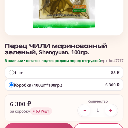
Перец ЧИЛИ маринованный
зеленый, Shengyuan, 100гр.
В наличии · остаток подтверждаем перед отгрузкой
Арт. ko47717
1 шт.
85
₽
Коробка (100шт*100гр.)
6 300
₽
Количество
6 300
₽
−
+
за коробку
≈ 63 ₽/шт