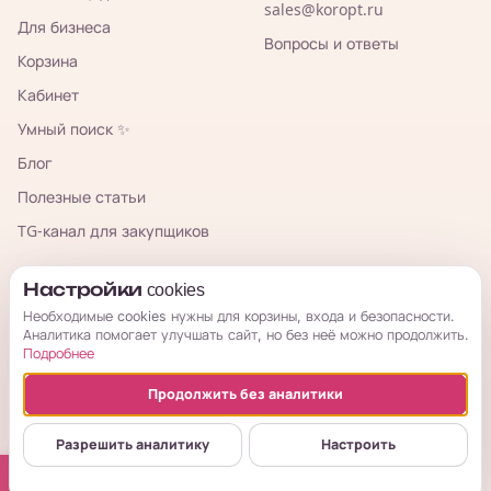
sales@koropt.ru
Для бизнеса
Вопросы и ответы
Корзина
Кабинет
Умный поиск ✨
Блог
Полезные статьи
TG-канал для закупщиков
КорОпт
Настройки cookies
Необходимые cookies нужны для корзины, входа и безопасности.
Аналитика помогает улучшать сайт, но без неё можно продолжить.
Подробнее
Продолжить без аналитики
© 2026 КорОпт. Корейские и китайские товары из Владивостока.
ИП Галицкая Мария Сергеевна · ИНН 253909697776 · ОГРНИП
Разрешить аналитику
Настроить
314254321800034
Публичная оферта
Условия возврата
Политика
Настройки cookies