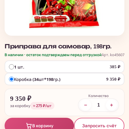
Приправа для самовар, 198гр.
В наличии · остаток подтверждаем перед отгрузкой
Арт. ko45607
1 шт.
385
₽
Коробка (34шт*198гр.)
9 350
₽
Количество
9 350
₽
−
+
за коробку
≈ 275 ₽/шт
Запросить счёт
В корзину