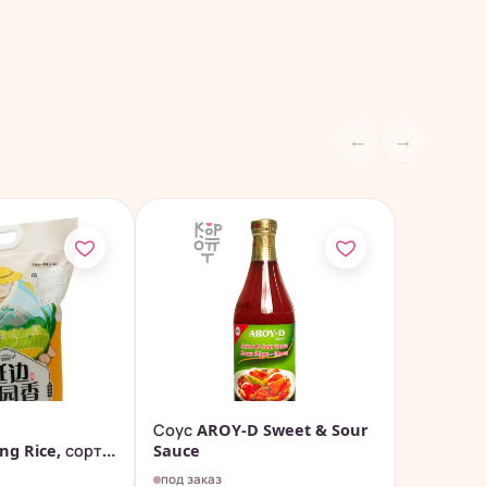
←
→
Соус AROY-D Sweet & Sour
g Rice, сорт
Sauce
под заказ