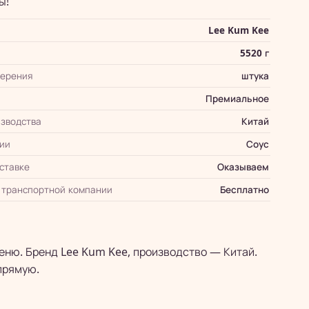
ы!
Lee Kum Kee
5520 г
мерения
штука
Премиальное
зводства
Китай
ии
Соус
оставке
Оказываем
 транспортной компании
Бесплатно
еню. Бренд Lee Kum Kee, производство — Китай.
прямую.