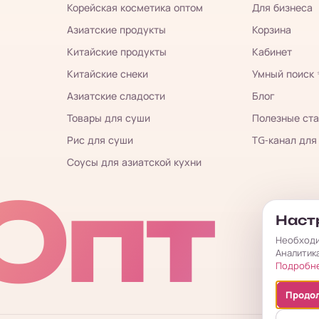
Корейская косметика оптом
Для бизнеса
Азиатские продукты
Корзина
Китайские продукты
Кабинет
Китайские снеки
Умный поиск
Азиатские сладости
Блог
Товары для суши
Полезные ста
Рис для суши
TG-канал для
Соусы для азиатской кухни
Опт
Настр
Необходи
Аналитик
Подробн
Продол