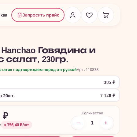
ква
Запросить
прайс
 Hanchao Говядина и
 салат, 230гр.
остаток подтверждаем перед отгрузкой
Арт. 110838
385
₽
а 20шт.
7 128
₽
Количество
8
₽
−
+
у
≈ 356,40 ₽/шт