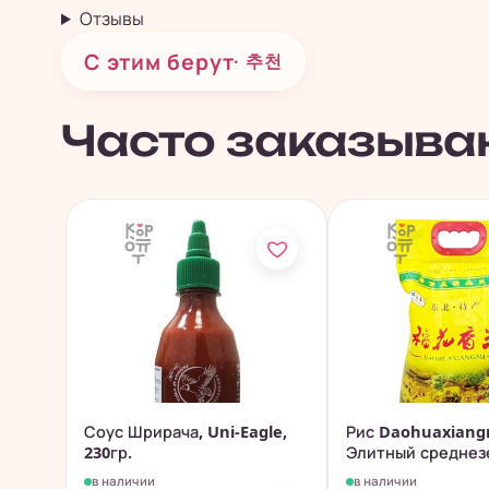
Отзывы
С этим берут
· 추천
Часто заказыва
Соус Шрирача, Uni-Eagle,
Рис Daohuaxiangm
230гр.
Элитный среднез
рис...
в наличии
в наличии