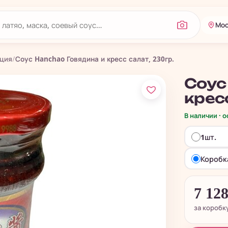
Мос
кция
/
Соус Hanchao Говядина и кресс салат, 230гр.
Соус
кресс
В наличии · 
1шт.
Коробк
7 12
за коробк