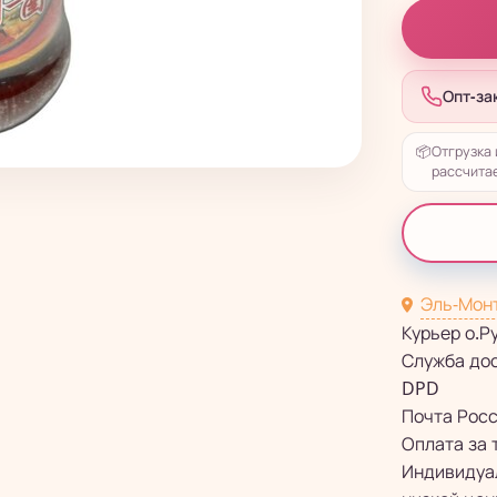
Опт-за
📦
Отгрузка 
рассчитае
Эль-Мон
Курьер о.Р
Служба до
DPD
Почта Рос
Оплата за 
Индивидуал