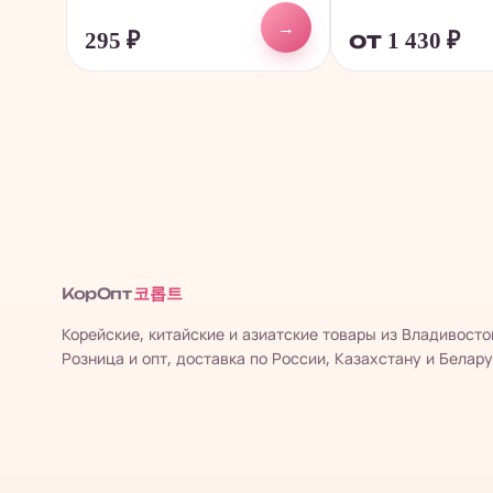
→
295
₽
от 1 430
₽
코롭트
КорОпт
Корейские, китайские и азиатские товары из Владивосто
Розница и опт, доставка по России, Казахстану и Белару