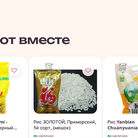
ют вместе
i -
Рис ЗОЛОТОЙ, Приморский,
Рис Yanbian
ерный
1й сорт, (мешок)
Chuanyuanian
высший, 5кг
в наличии
в наличии