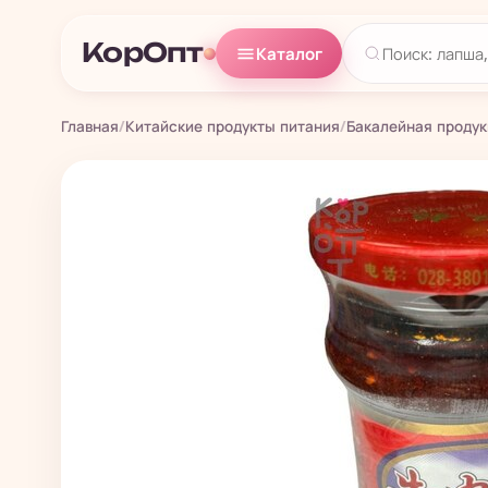
КорОпт
Каталог
Главная
/
Китайские продукты питания
/
Бакалейная проду