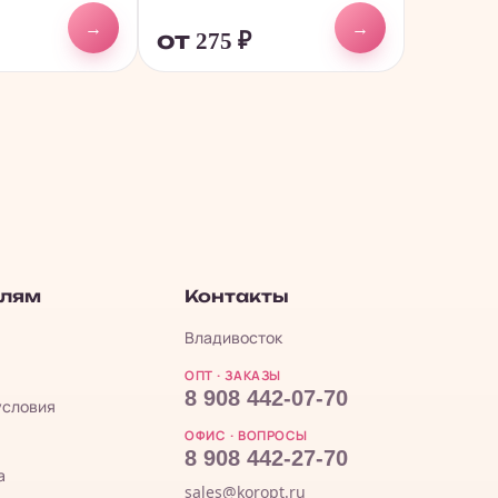
→
→
от 275
₽
елям
Контакты
Владивосток
ОПТ · ЗАКАЗЫ
8 908 442-07-70
условия
ОФИС · ВОПРОСЫ
8 908 442-27-70
а
sales@koropt.ru