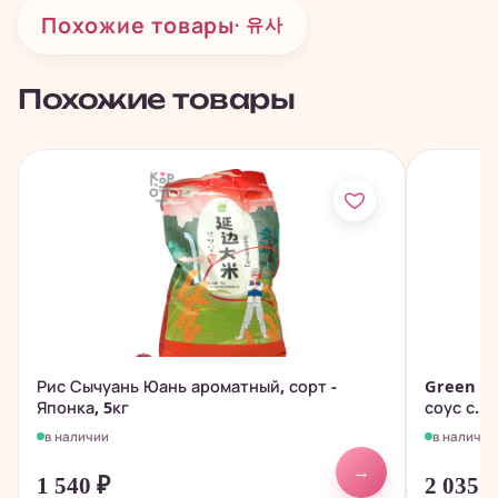
Похожие товары
· 유사
Похожие товары
Рис Сычуань Юань ароматный, сорт -
Green La
Японка, 5кг
соус с...
в наличии
в наличии
→
1 540
₽
2 035