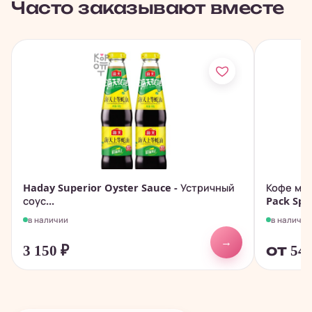
Часто заказывают вместе
Haday Superior Oyster Sauce - Устричный
Кофе мол
соус...
Pack Spec
в наличии
в наличии
→
3 150
₽
от 54