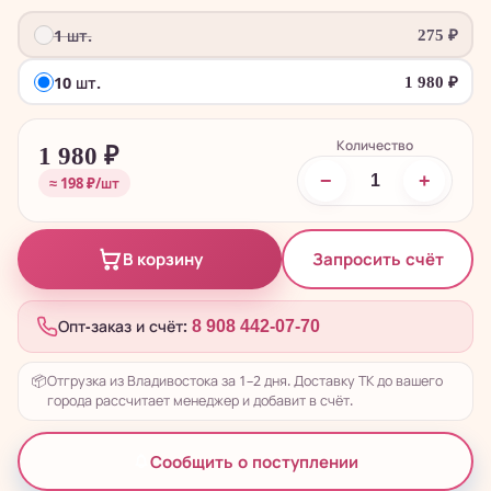
1 шт.
275
₽
10 шт.
1 980
₽
Количество
1 980
₽
−
+
≈ 198 ₽/шт
Запросить счёт
В корзину
Опт-заказ и счёт:
8 908 442-07-70
📦
Отгрузка из Владивостока за 1–2 дня. Доставку ТК до вашего
города рассчитает менеджер и добавит в счёт.
Сообщить о поступлении