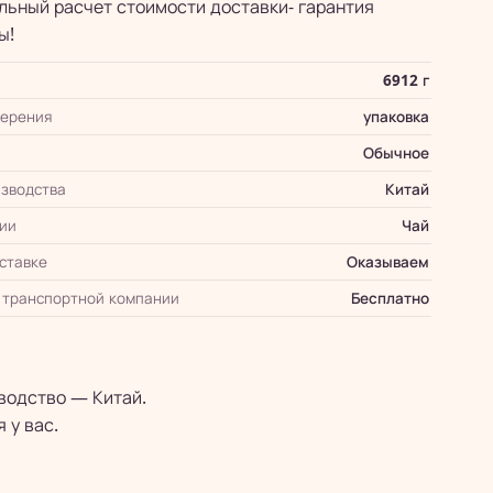
ьный расчет стоимости доставки- гарантия
ы!
6912 г
мерения
упаковка
Обычное
зводства
Китай
ии
Чай
оставке
Оказываем
 транспортной компании
Бесплатно
водство — Китай.
 у вас.