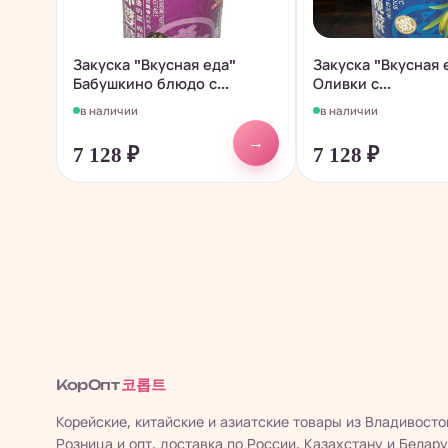
Закуска "Вкусная еда"
Закуска "Вкусная 
Бабушкино блюдо с...
Оливки с...
в наличии
в наличии
→
7 128
₽
7 128
₽
코롭트
КорОпт
Корейские, китайские и азиатские товары из Владивосто
Розница и опт, доставка по России, Казахстану и Белару