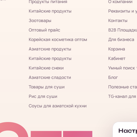
Продукты питания
О компании
Китайские продукты
Реквизиты и 
Зоотовары
Контакты
Оптовый прайс
B2B Площадк
Корейская косметика оптом
Для бизнеса
Азиатские продукты
Корзина
Китайские продукты
Кабинет
Китайские снеки
Умный поиск
Азиатские сладости
Блог
Товары для суши
Полезные ста
Рис для суши
TG-канал для
Соусы для азиатской кухни
Настр