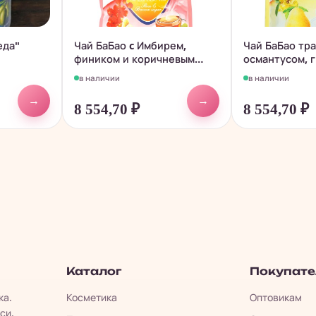
еда"
Чай БаБао c Имбирем,
Чай БаБао тра
фиником и коричневым
османтусом, 
сахаром,...
леденцом,...
в наличии
в наличии
→
→
8 554,70
₽
8 554,70
₽
Каталог
Покупат
ка.
Косметика
Оптовикам
си.