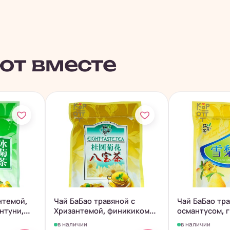
ют вместе
нтемой,
Чай БаБао травяной с
Чай БаБао тра
нтуни,
Хризантемой, финикиком
османтусом, 
и...
леденцом,...
в наличии
в наличии