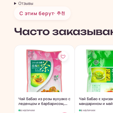
Отзывы
С этим берут
· 추천
Часто заказыва
Чай БаБао из розы вухуако с
Чай БаБао c хриза
леденцом и барбарисом,...
мандарином и май
240гр.
в наличии
в наличии