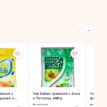
←
→
вяной с
Чай БаБао травяной с Алоэ
Чай БаБа
грушей и
и Лотосом, 240гр.
фиником 
сахаром,..
в наличии
в наличии