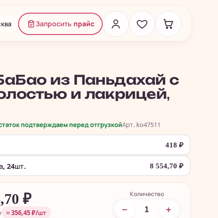
ква
Запросить
прайс
БаБао из Паньдахай с
лостью и лакрицей,
.
остаток подтверждаем перед отгрузкой
Арт. ko47511
418
₽
, 24шт.
8 554,70
₽
Количество
4,70
₽
−
+
у
≈ 356,45 ₽/шт