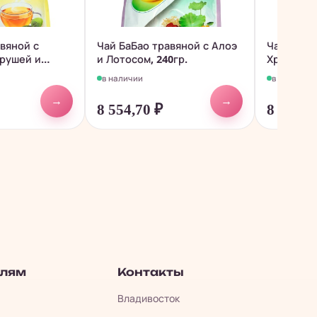
вяной с
Чай БаБао травяной с Алоэ
Чай БаБа
грушей и
и Лотосом, 240гр.
Хризанте
и...
в наличии
в наличии
→
→
8 554,70
₽
8 554,7
елям
Контакты
Владивосток