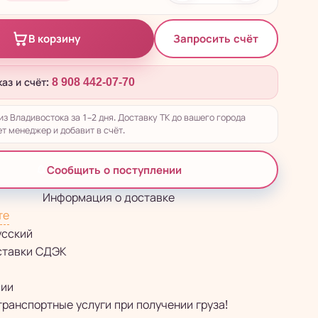
Запросить счёт
В корзину
каз и счёт:
8 908 442-07-70
из Владивостока за 1–2 дня. Доставку ТК до вашего города
т менеджер и добавит в счёт.
Сообщить о поступлении
Информация о доставке
те
усский
ставки СДЭК
сии
транспортные услуги при получении груза!