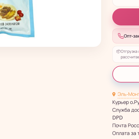
Опт-за
📦
Отгрузка 
рассчитае
Эль-Мон
Курьер о.Р
Служба до
DPD
Почта Рос
Оплата за 