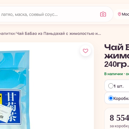
Мос
напитки
/
Чай БаБао из Паньдахай с жимолостью и...
Чай 
жимо
240гр
В наличии · 
1 шт.
Коробка
8 55
за коробк