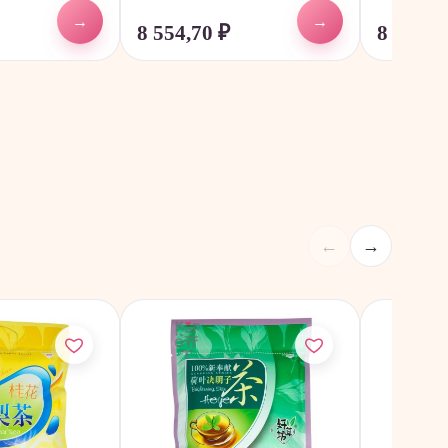
→
→
8 554,70
₽
8 554,7
←
→