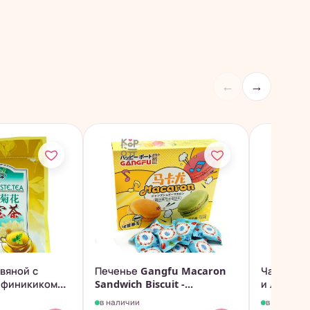
←
→
вяной с
Печенье Gangfu Macaron
Чай БаБа
 финикиком
Sandwich Biscuit -...
и Лотосом
в наличии
в наличии