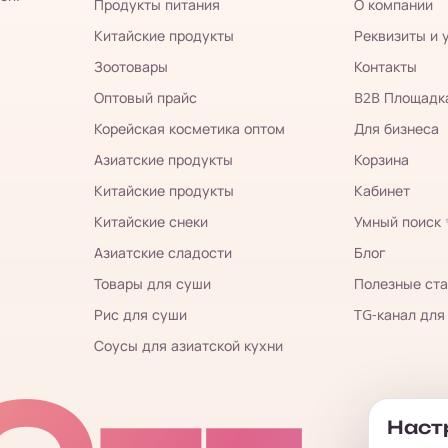
Продукты питания
О компании
Китайские продукты
Реквизиты и 
Зоотовары
Контакты
Оптовый прайс
B2B Площадк
Корейская косметика оптом
Для бизнеса
Азиатские продукты
Корзина
Китайские продукты
Кабинет
Китайские снеки
Умный поиск
Азиатские сладости
Блог
Товары для суши
Полезные ста
Рис для суши
TG-канал для
Соусы для азиатской кухни
Настр