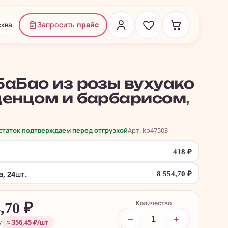
ква
Запросить
прайс
БаБао из розы вухуако
денцом и барбарисом,
.
остаток подтверждаем перед отгрузкой
Арт. ko47503
418
₽
, 24шт.
8 554,70
₽
Количество
4,70
₽
−
+
у
≈ 356,45 ₽/шт