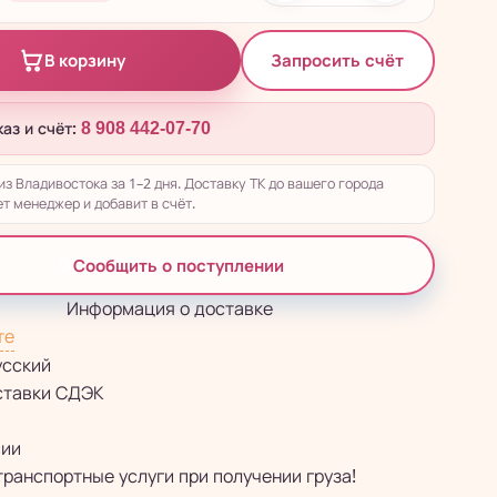
Запросить счёт
В корзину
каз и счёт:
8 908 442-07-70
из Владивостока за 1–2 дня. Доставку ТК до вашего города
т менеджер и добавит в счёт.
Сообщить о поступлении
Информация о доставке
те
усский
ставки СДЭК
сии
транспортные услуги при получении груза!