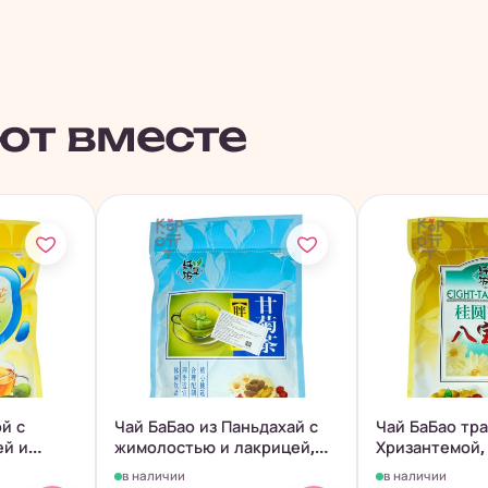
ют вместе
й с
Чай БаБао из Паньдахай с
Чай БаБао тра
ей и
жимолостью и лакрицей,
Хризантемой,
240гр.
и...
в наличии
в наличии