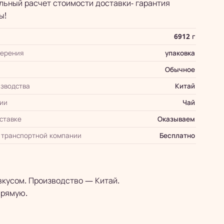
ьный расчет стоимости доставки- гарантия
ы!
6912 г
мерения
упаковка
Обычное
зводства
Китай
ии
Чай
оставке
Оказываем
 транспортной компании
Бесплатно
вкусом. Производство — Китай.
прямую.