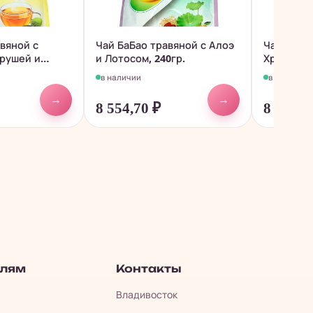
вяной с
Чай БаБао травяной с Алоэ
Чай БаБа
грушей и
и Лотосом, 240гр.
Хризанте
и...
в наличии
в наличии
→
→
8 554,70
₽
8 554,7
елям
Контакты
Владивосток