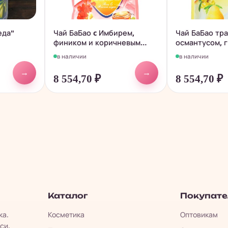
еда"
Чай БаБао c Имбирем,
Чай БаБао тра
фиником и коричневым
османтусом, 
сахаром,...
леденцом,...
в наличии
в наличии
→
→
8 554,70
₽
8 554,70
₽
Каталог
Покупат
ка.
Косметика
Оптовикам
си.