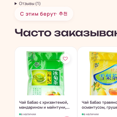
Отзывы (1)
С этим берут
· 추천
Часто заказыва
Чай БаБао c хризантемой,
Чай БаБао травяно
мандарином и майнтуни,
османтусом, груш
240гр.
леденцом,...
в наличии
в наличии