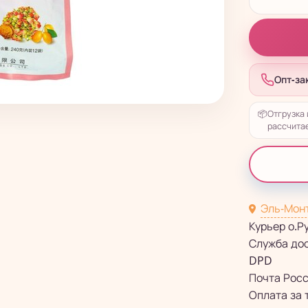
Опт-за
📦
Отгрузка 
рассчитае
Эль-Мон
Курьер о.Р
Служба до
DPD
Почта Рос
Оплата за 