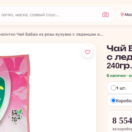
Мос
напитки
/
Чай БаБао из розы вухуако с леденцом и...
Чай 
с ле
240гр
В наличии · 
1 шт.
Коробка
8 55
за коробк