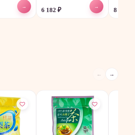
→
→
6 182
₽
8 554,7
←
→