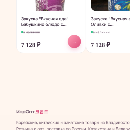
Закуска "Вкусная еда"
Закуска "Вкусная 
Бабушкино блюдо с...
Оливки с...
в наличии
в наличии
→
7 128
₽
7 128
₽
코롭트
КорОпт
Корейские, китайские и азиатские товары из Владивосто
Розница и опт, доставка по России, Казахстану и Белару