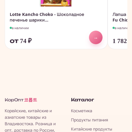
Lotte Kancho Choko - Шоколадное
Лапша бы
печенье шарики...
Fu Chicke
в наличии
в наличии
→
от 74
₽
1 782
코롭트
Каталог
КорОпт
Корейские, китайские и
Косметика
азиатские товары из
Продукты питания
Владивостока. Розница и
Китайские продукты
опт, доставка по России,