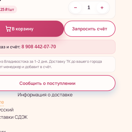
₽
−
+
 25 ₽/шт
Запросить счёт
В корзину
каз и счёт:
8 908 442-07-70
из Владивостока за 1–2 дня. Доставку ТК до вашего города
т менеджер и добавит в счёт.
Сообщить о поступлении
Информация о доставке
те
усский
ставки СДЭК
сии