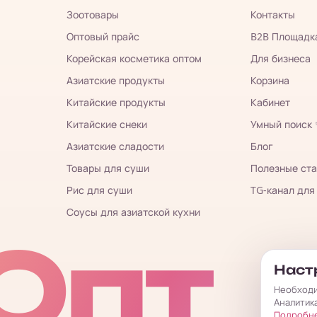
Зоотовары
Контакты
Оптовый прайс
B2B Площадк
Корейская косметика оптом
Для бизнеса
Азиатские продукты
Корзина
Китайские продукты
Кабинет
Китайские снеки
Умный поиск
Азиатские сладости
Блог
Товары для суши
Полезные ста
Рис для суши
TG-канал для
Соусы для азиатской кухни
Опт
Настр
Необходи
Аналитик
Подробн