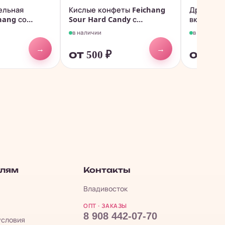
ельная
Кислые конфеты Feichang
Драже So
hang со
Sour Hard Candy с
вкусом 5
взрывным...
в наличии
в наличии
→
→
от 500
₽
от 47
елям
Контакты
Владивосток
ОПТ · ЗАКАЗЫ
8 908 442-07-70
условия