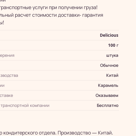
транспортные услуги при получении груза!
ьный расчет стоимости доставки- гарантия
ы!
Delicious
100 г
мерения
штука
Обычное
зводства
Китай
ии
Карамель
оставке
Оказываем
 транспортной компании
Бесплатно
р кондитерского отдела. Производство — Китай.