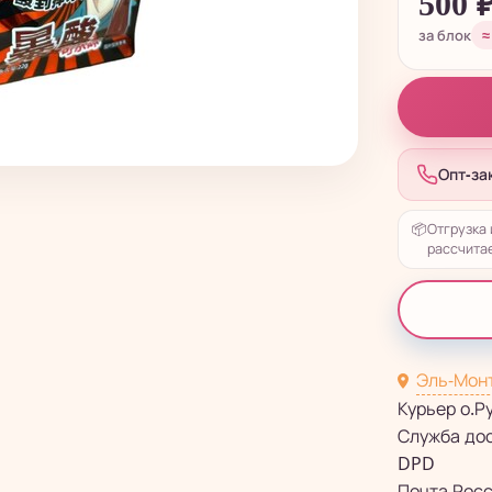
500
за блок
≈
Опт-за
📦
Отгрузка 
рассчитае
Эль-Мон
Курьер о.Р
Служба до
DPD
Почта Рос