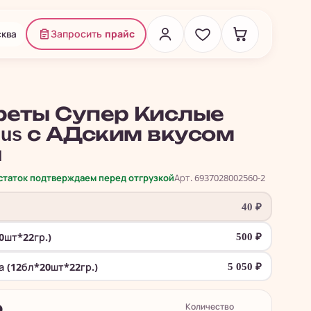
ква
Запросить
прайс
еты Супер Кислые
ious с АДским вкусом
ы
остаток подтверждаем перед отгрузкой
Арт. 6937028002560-2
40
₽
0шт*22гр.)
500
₽
а (12бл*20шт*22гр.)
5 050
₽
Количество