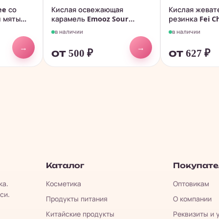
ee со
Кислая освежающая
Кислая жеват
 мяты...
карамель Emooz Sour
резинка Fei C
Candy -...
вкусом Сливы
в наличии
в наличии
→
→
от 500
₽
от 627
₽
Каталог
Покупат
ка.
Косметика
Оптовикам
си.
Продукты питания
О компании
Китайские продукты
Реквизиты и 