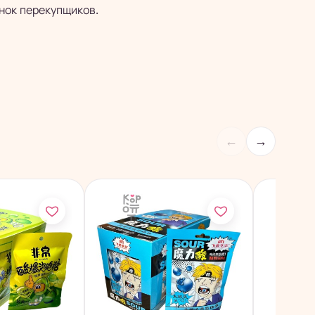
нок перекупщиков.
←
→