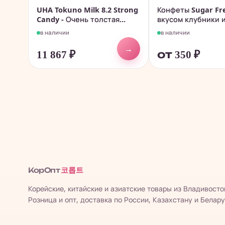
UHA Tokuno Milk 8.2 Strong
Конфеты Sugar Fr
Candy - Очень толстая...
вкусом клубники и
в наличии
в наличии
→
11 867
₽
от 350
₽
코롭트
КорОпт
Корейские, китайские и азиатские товары из Владивосто
Розница и опт, доставка по России, Казахстану и Белару