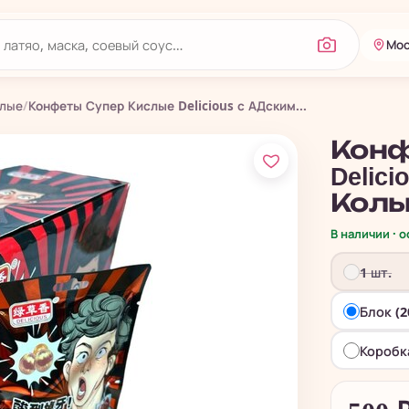
Мос
слые
/
Конфеты Супер Кислые Delicious с АДским...
Конф
Delic
Кол
В наличии · 
1 шт.
Блок (2
Коробк