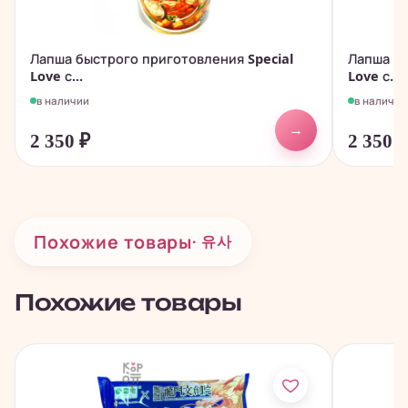
Лапша быстрого приготовления Special
Лапша бы
Love с...
Love с...
в наличии
в наличии
→
2 350
₽
2 350
Похожие товары
· 유사
Похожие товары