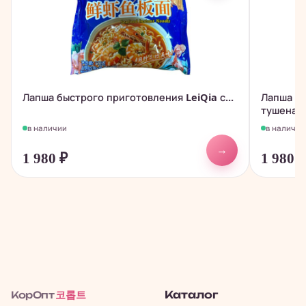
Лапша быстрого приготовления LeiQia с...
Лапша бы
тушеная.
в наличии
в наличии
→
1 980
₽
1 980
코롭트
Каталог
КорОпт