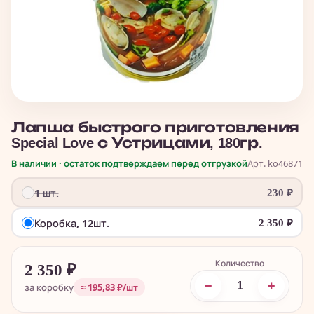
Лапша быстрого приготовления
Special Love с Устрицами, 180гр.
В наличии · остаток подтверждаем перед отгрузкой
Арт. ko46871
1 шт.
230
₽
Коробка, 12шт.
2 350
₽
Количество
2 350
₽
−
+
за коробку
≈ 195,83 ₽/шт