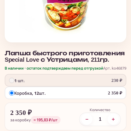
Лапша быстрого приготовления
Special Love с Устрицами, 211гр.
В наличии · остаток подтверждаем перед отгрузкой
Арт. ko46879
1 шт.
230
₽
Коробка, 12шт.
2 350
₽
Количество
2 350
₽
−
+
за коробку
≈ 195,83 ₽/шт