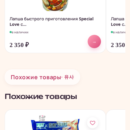
Лапша быстрого приготовления Special
Лапша бы
Love с...
Love с...
в наличии
в наличии
→
2 350
₽
2 350
Похожие товары
· 유사
Похожие товары