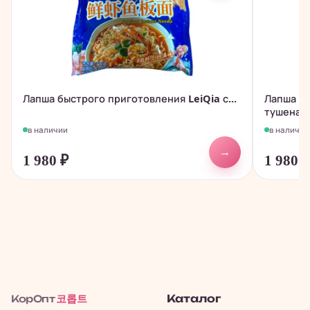
Лапша быстрого приготовления LeiQia с...
Лапша бы
тушеная.
в наличии
в наличии
→
1 980
₽
1 980
코롭트
Каталог
КорОпт