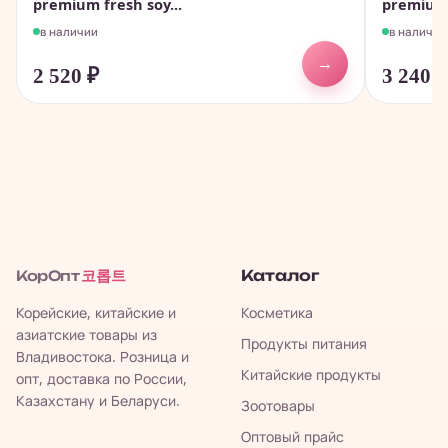
premium fresh soy...
premium 
в наличии
в наличии
→
2 520
₽
3 240
코롭트
Каталог
КорОпт
Корейские, китайские и
Косметика
азиатские товары из
Продукты питания
Владивостока. Розница и
Китайские продукты
опт, доставка по России,
Казахстану и Беларуси.
Зоотовары
Оптовый прайс