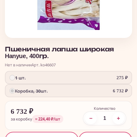
Пшеничная лапша широкая
Hanyue, 400гр.
Нет в наличии
Арт. ko46607
1 шт.
275
₽
Коробка, 30шт.
6 732
₽
Количество
6 732
₽
−
+
за коробку
≈ 224,40 ₽/шт