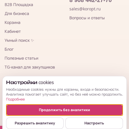
B2B Площадка
sales@koropt.ru
Для бизнеса
Вопросы и ответы
Корзина
Кабинет
Умный поиск ✨
Блог
Полезные статьи
TG-канал для закупщиков
КорОпт
Настройки cookies
Необходимые cookies нужны для корзины, входа и безопасности.
Аналитика помогает улучшать сайт, но без неё можно продолжить.
Подробнее
Продолжить без аналитики
© 2026 КорОпт. Корейские и китайские товары из Владивостока.
ИП Галицкая Мария Сергеевна · ИНН 253909697776 · ОГРНИП
Разрешить аналитику
Настроить
314254321800034