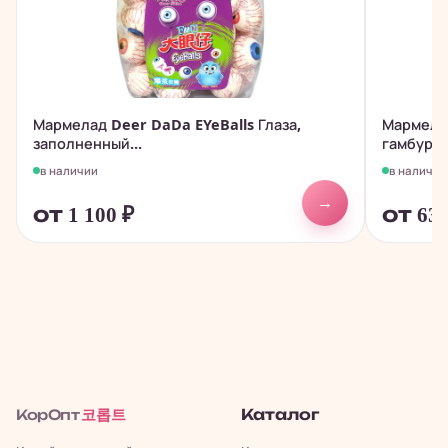
Мармелад Deer DaDa EYeBalls Глаза,
Мармела
заполненный...
гамбурге
в наличии
в наличии
→
от 1 100
₽
от 63
코롭트
Каталог
КорОпт