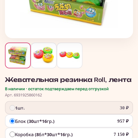
Жевательная резинка Roll, лента
В наличии · остаток подтверждаем перед отгрузкой
Арт. 6931925860162
1шт.
30
₽
Блок (30шт*16гр.)
957
₽
Коробка (8бл*30шт*16гр.)
7 150
₽