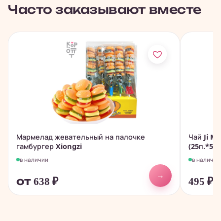
Часто заказывают вместе
Мармелад жевательный на палочке
Чай Ji M
гамбургер Xiongzi
(25п.*5гр
в наличии
в наличии
→
от 638
₽
495
₽