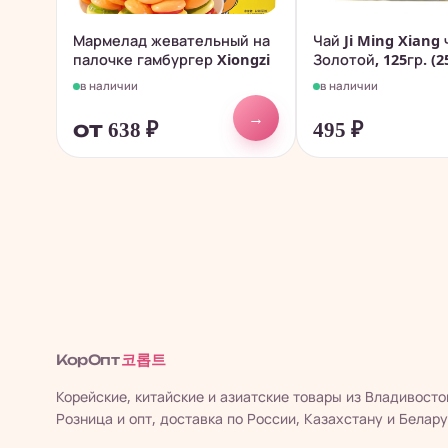
Мармелад жевательный на
Чай Ji Ming Xiang
палочке гамбургер Xiongzi
Золотой, 125гр. (2
в наличии
в наличии
→
от 638
₽
495
₽
코롭트
КорОпт
Корейские, китайские и азиатские товары из Владивосто
Розница и опт, доставка по России, Казахстану и Белару