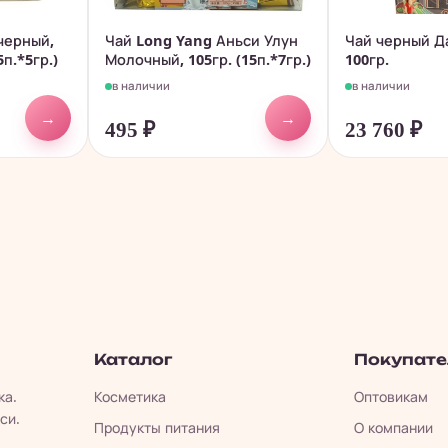
 черный,
Чай Long Yang Аньси Улун
Чай черный Да
5п.*5гр.)
Молочный, 105гр. (15п.*7гр.)
100гр.
в наличии
в наличии
→
→
495
₽
23 760
₽
Каталог
Покупат
ка.
Косметика
Оптовикам
си.
Продукты питания
О компании