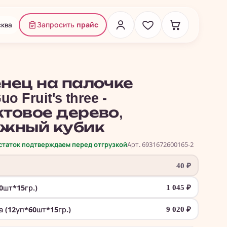
ква
Запросить
прайс
нец на палочке
o Fruit's three -
товое дерево,
жный кубик
остаток подтверждаем перед отгрузкой
Арт. 6931672600165-2
40
₽
0шт*15гр.)
1 045
₽
а (12уп*60шт*15гр.)
9 020
₽