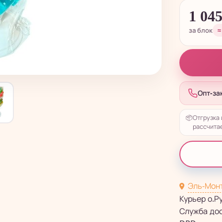
1 04
за блок
≈
Опт-за
📦
Отгрузка 
рассчитае
Эль-Мон
Курьер о.Р
Служба до