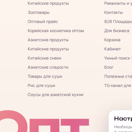
Китайские продукты
Реквизиты и 
Зоотовары
Контакты
Оптовый прайс
B2B Площадк
Корейская косметика оптом
Для бизнеса
Азиатские продукты
Корзина
Китайские продукты
Кабинет
Китайские снеки
Умный поиск
Азиатские сладости
Блог
Товары для суши
Полезные ста
Рис для суши
TG-канал для
Соусы для азиатской кухни
Опт
Настр
Необходи