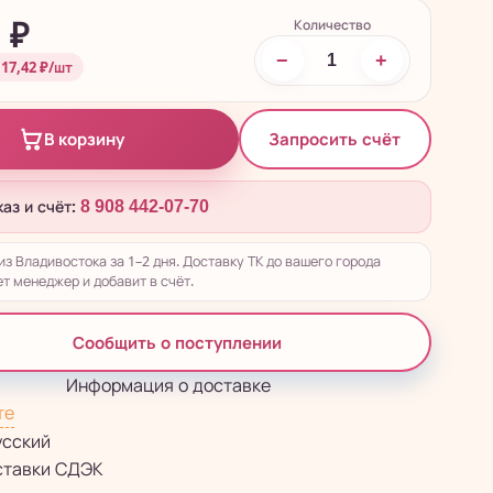
Количество
5
₽
−
+
 17,42 ₽/шт
Запросить счёт
В корзину
каз и счёт:
8 908 442-07-70
из Владивостока за 1–2 дня. Доставку ТК до вашего города
т менеджер и добавит в счёт.
Сообщить о поступлении
Информация о доставке
те
усский
ставки СДЭК