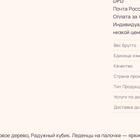
DPD
Почта Рос
Оплата за 
Индивидуал
низкой цен
Вес Брутто
Единица из
Качество
Страна прои
Тип Продукц
Услуги по д
Доставка до
товое дерево, Радужный кубик. Леденцы на палочке — ярк