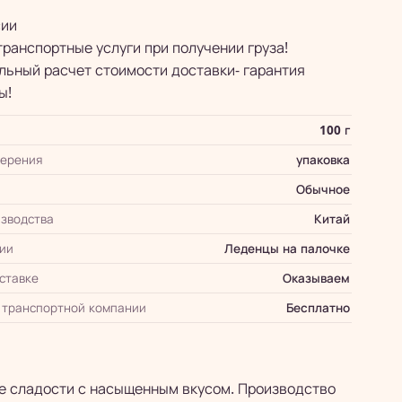
сии
транспортные услуги при получении груза!
ьный расчет стоимости доставки- гарантия
ы!
100 г
мерения
упаковка
Обычное
зводства
Китай
ии
Леденцы на палочке
оставке
Оказываем
 транспортной компании
Бесплатно
ие сладости с насыщенным вкусом. Производство