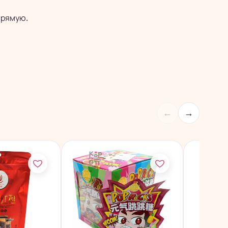
прямую.
←
→