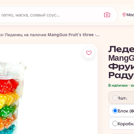
Мос
ке
/
Леденец на палочке MangGuo Fruit's three -...
Леде
MangGu
Фрук
Раду
В наличии · 
1шт.
Блок (6
Коробк