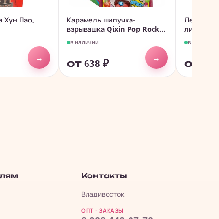
 Хун Пао,
Карамель шипучка-
Леденцы 
взрывашка Qixin Pop Rocks
лимоны L
с...
со...
в наличии
в наличии
→
→
от 638
₽
от 50
елям
Контакты
Владивосток
ОПТ · ЗАКАЗЫ