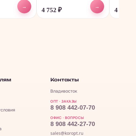
→
→
4 752
₽
4 085,4
елям
Контакты
Владивосток
ОПТ · ЗАКАЗЫ
8 908 442-07-70
условия
ОФИС · ВОПРОСЫ
8 908 442-27-70
а
sales@koropt.ru