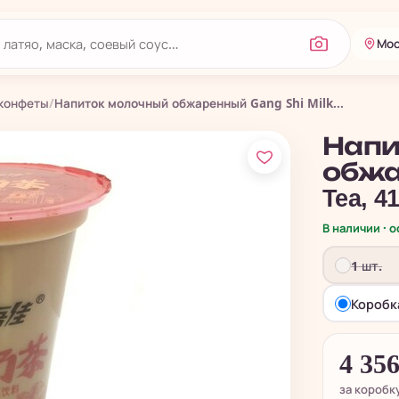
Мос
 конфеты
/
Напиток молочный обжаренный Gang Shi Milk...
Напи
обжар
Tea, 4
В наличии · 
1 шт.
Коробка
4 35
за коробк