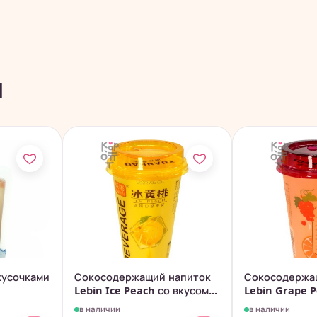
ы
кусочками
Сокосодержащий напиток
Сокосодержа
Lebin Ice Peach со вкусом...
Lebin Grape 
вкусом...
в наличии
в наличии