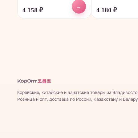
→
4 158
₽
4 180
₽
코롭트
КорОпт
Корейские, китайские и азиатские товары из Владивосто
Розница и опт, доставка по России, Казахстану и Белару