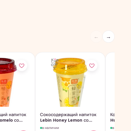
←
→
щий напиток
Сокосодержащий напиток
Кокосовы
Pomelo со
Lebin Honey Lemon со
Huazhou 
вкусом...
в наличии
в наличии