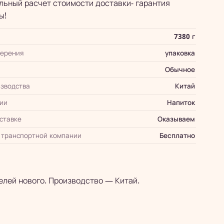
ьный расчет стоимости доставки- гарантия
ы!
7380 г
мерения
упаковка
Обычное
зводства
Китай
ии
Напиток
оставке
Оказываем
 транспортной компании
Бесплатно
елей нового. Производство — Китай.