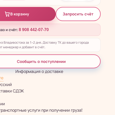
Запросить счёт
В корзину
каз и счёт:
8 908 442-07-70
из Владивостока за 1–2 дня. Доставку ТК до вашего города
т менеджер и добавит в счёт.
Сообщить о поступлении
Информация о доставке
те
усский
ставки СДЭК
сии
транспортные услуги при получении груза!