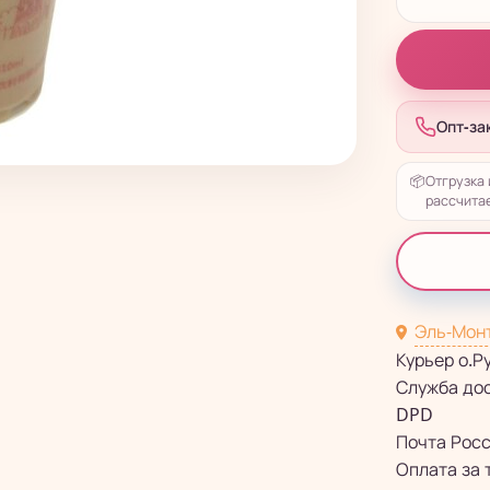
Опт-за
📦
Отгрузка 
рассчитае
Эль-Мон
Курьер о.Р
Служба до
DPD
Почта Рос
Оплата за 