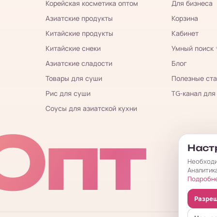
Корейская косметика оптом
Для бизнеса
Азиатские продукты
Корзина
Китайские продукты
Кабинет
Китайские снеки
Умный поиск
Азиатские сладости
Блог
Товары для суши
Полезные ста
Рис для суши
TG-канал для
Соусы для азиатской кухни
Опт
Настр
Необходи
Аналитик
Подробн
Разреш