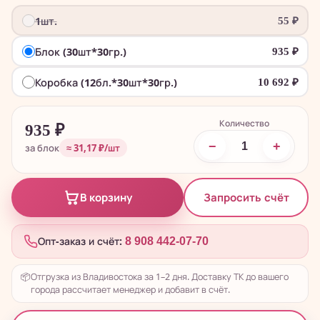
1шт.
55
₽
Блок (30шт*30гр.)
935
₽
Коробка (12бл.*30шт*30гр.)
10 692
₽
Количество
935
₽
−
+
за блок
≈ 31,17 ₽/шт
Запросить счёт
В корзину
Опт-заказ и счёт:
8 908 442-07-70
📦
Отгрузка из Владивостока за 1–2 дня. Доставку ТК до вашего
города рассчитает менеджер и добавит в счёт.