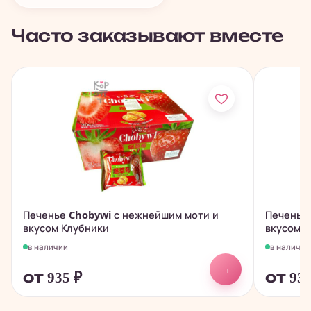
Часто заказывают вместе
Печенье Chobywi с нежнейшим моти и
Печенье
вкусом Клубники
вкусом 
в наличии
в наличии
→
от 935
₽
от 93