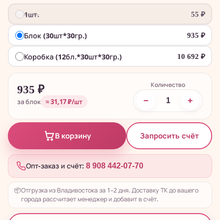
1шт.
55
₽
Блок (30шт*30гр.)
935
₽
Коробка (12бл.*30шт*30гр.)
10 692
₽
Количество
935
₽
−
+
за блок
≈ 31,17 ₽/шт
Запросить счёт
В корзину
Опт-заказ и счёт:
8 908 442-07-70
📦
Отгрузка из Владивостока за 1–2 дня. Доставку ТК до вашего
города рассчитает менеджер и добавит в счёт.