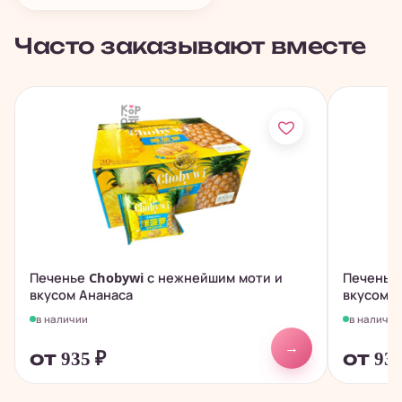
Часто заказывают вместе
Печенье Chobywi с нежнейшим моти и
Печенье
вкусом Ананаса
вкусом 
в наличии
в наличии
→
от 935
₽
от 93