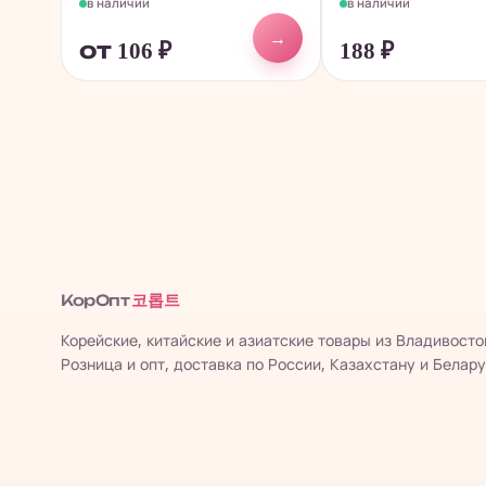
в наличии
в наличии
→
от 106
₽
188
₽
코롭트
КорОпт
Корейские, китайские и азиатские товары из Владивосто
Розница и опт, доставка по России, Казахстану и Белару