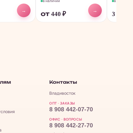
в наличии
в наличии
→
→
от 440
₽
3 800
₽
елям
Контакты
Владивосток
ОПТ · ЗАКАЗЫ
8 908 442-07-70
условия
ОФИС · ВОПРОСЫ
8 908 442-27-70
а