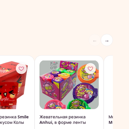
←
→
резинка Smile
Жевательная резинка
Моти Gon
вкусом Колы
Anhui, в форме ленты
Mochi с 
джемом, 1