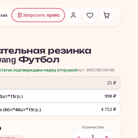
ква
Запросить
прайс
тельная резинка
awang Футбол
остаток подтверждаем перед отгрузкой
Арт. 6955785104198
25
₽
0шт*15гр.)
990
₽
а (6бл*40шт*15гр.)
4 752
₽
Количество
₽
−
+