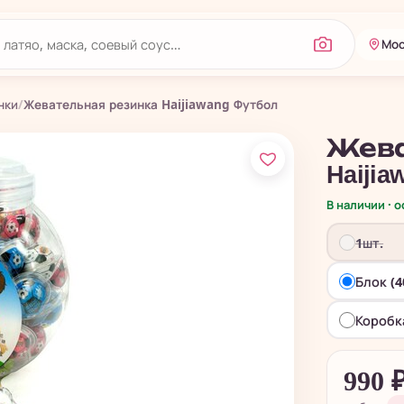
Мос
нки
/
Жевательная резинка Haijiawang Футбол
Жева
Haiji
В наличии · 
1шт.
Блок (4
Коробк
990