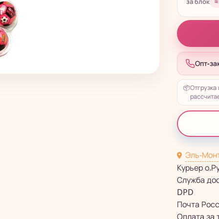
за блок
≈
Опт-за
📦
Отгрузка 
рассчитае
Эль-Мон
Курьер о.Р
Служба до
DPD
Почта Рос
Оплата за 