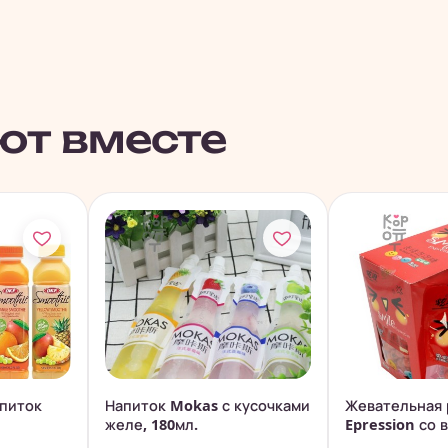
ют вместе
апиток
Напиток Mokas с кусочками
Жевательная 
желе, 180мл.
Epression со 