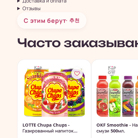
Доставка и оплата
Отзывы
С этим берут
· 추천
Часто заказыва
LOTTE Chupa Chups -
OKF Smoothie - Н
Газированный напиток
смузи 500мл.
345мл