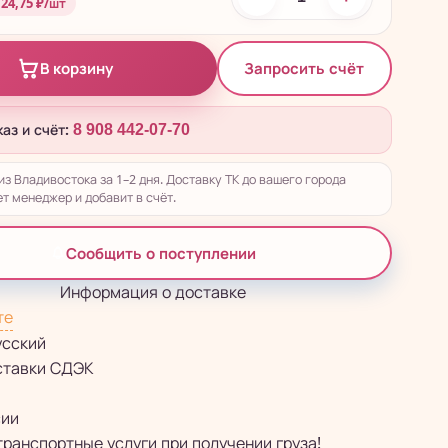
 24,75 ₽/шт
Запросить счёт
В корзину
каз и счёт:
8 908 442-07-70
из Владивостока за 1–2 дня. Доставку ТК до вашего города
т менеджер и добавит в счёт.
Сообщить о поступлении
Информация о доставке
те
усский
ставки СДЭК
сии
транспортные услуги при получении груза!