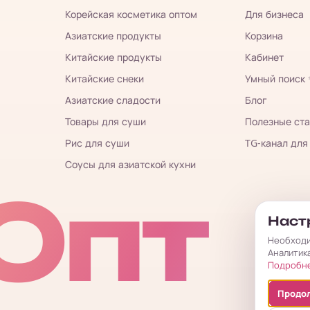
Корейская косметика оптом
Для бизнеса
Азиатские продукты
Корзина
Китайские продукты
Кабинет
Китайские снеки
Умный поиск
Азиатские сладости
Блог
Товары для суши
Полезные ста
Рис для суши
TG-канал для
Соусы для азиатской кухни
Опт
Настр
Необходи
Аналитик
Подробн
Продол