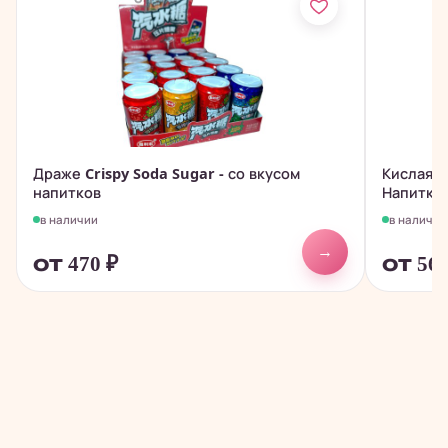
Драже Crispy Soda Sugar - со вкусом
Кислая 
напитков
Напитки
в наличии
в наличии
→
от 470
₽
от 56