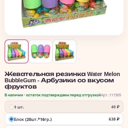
Жевательная резинка Water Melon
BubbleGum - Арбузики со вкусом
фруктов
В наличии · остаток подтверждаем перед отгрузкой
Арт. 111505
1 шт.
40
₽
Блок (20шт.*16гр.)
638
₽