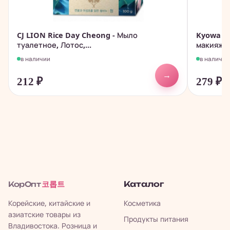
CJ LION Rice Day Cheong - Мыло
Kyowa - 
туалетное, Лотос,...
макияжа с
в наличии
в наличии
→
212
₽
279
₽
코롭트
Каталог
КорОпт
Корейские, китайские и
Косметика
азиатские товары из
Продукты питания
Владивостока. Розница и