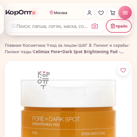
КорОпт
Москва
прайс
Главная
/
Косметика
/
Уход за лицом
/
ШАГ 3: Пилинг и скрабы
/
Пилинг пэды
/
Celimax Pore+Dark Spot Brightening Pad -...