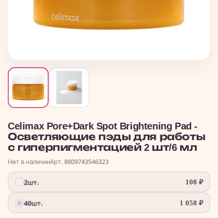
Celimax Pore+Dark Spot Brightening Pad -
Осветляющие пэды для работы
с гиперпигментацией 2 шт/6 мл
Нет в наличии
Арт. 8809743546323
2шт.
108
₽
40шт.
1 058
₽