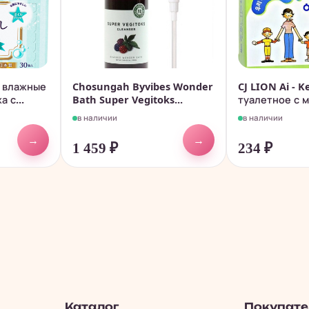
 влажные
Chosungah Byvibes Wonder
CJ LION Ai - 
 с...
Bath Super Vegitoks...
туалетное с м
в наличии
в наличии
→
→
1 459
₽
234
₽
Каталог
Покупат