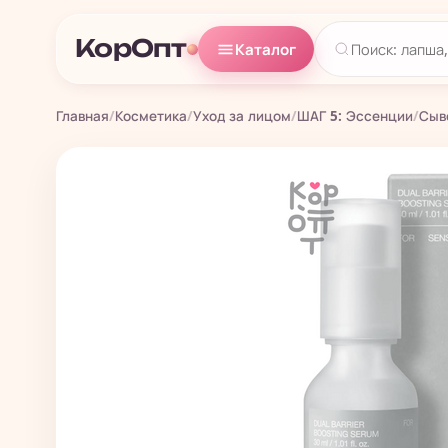
КорОпт
Каталог
Главная
/
Косметика
/
Уход за лицом
/
ШАГ 5: Эссенции
/
Сыв