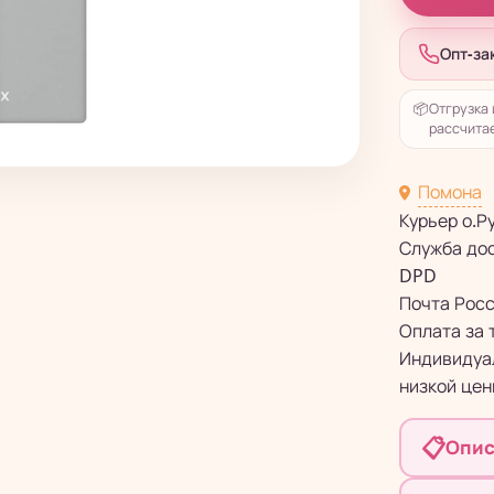
Опт-за
📦
Отгрузка 
рассчитае
Помона
Курьер о.Р
Служба до
DPD
Почта Рос
Оплата за 
Индивидуал
низкой цен
📋
Опис