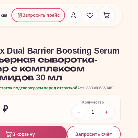
ква
Запросить
прайс
x Dual Barrier Boosting Serum
рьерная сыворотка-
ер с комплексом
мидов 30 мл
остаток подтверждаем перед отгрузкой
Арт. 8809606850482
Количество
4
₽
−
+
Запросить счёт
В корзину