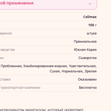
→
об применения
Celimax
100 г
мерения
штука
Премиальное
зводства
Южная Корея
ии
Сыворотка
Проблемная, Комбинированная-жирная, Чувствительная,
Сухая, Нормальная, Зрелая
оставке
Оказываем
 транспортной компании
Бесплатно
нгредиентом акватидом, который укрепляет