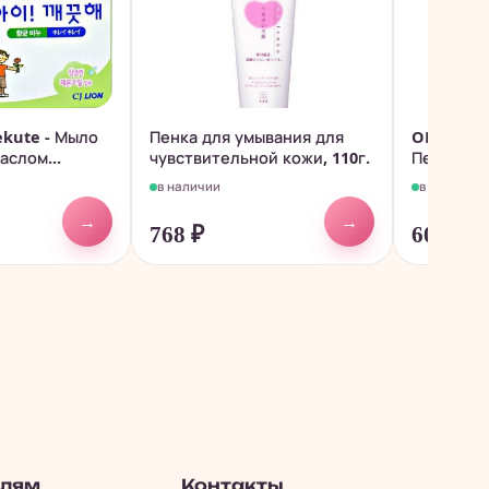
Kekute - Мыло
Пенка для умывания для
ON:The bo
аслом...
чувствительной кожи, 110г.
Пенка для
в наличии
в наличии
→
→
768
₽
608
₽
елям
Контакты