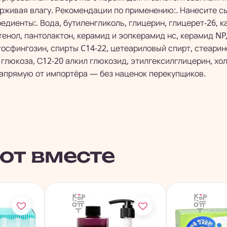
рживая влагу. Рекомендации по применению:. Нанесите сы
диенты:. Вода, бутиленгликоль, глицерин, глицерет-26, 
енол, пантолактон, керамид и эопкерамид нс, керамид NP,
осфингозин, спирты C14-22, цетеариловый спирт, стеарин
 глюкоза, С12-20 алкил глюкозид, этилгексилглицерин, хо
апрямую от импортёра — без наценок перекупщиков.
ют вместе