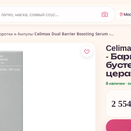
Мос
оротки и Ампулы
/
Celimax Dual Barrier Boosting Serum -...
Celima
- Ба
буст
цера
В наличии · 
2 55