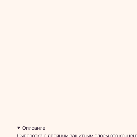
Описание
Сыворотка с двойным защитным слоем это концен