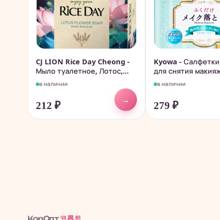
CJ LION Rice Day Cheong -
Kyowa - Салфетки
Мыло туалетное, Лотос,...
для снятия макияжа
в наличии
в наличии
→
212
₽
279
₽
코롭트
КорОпт