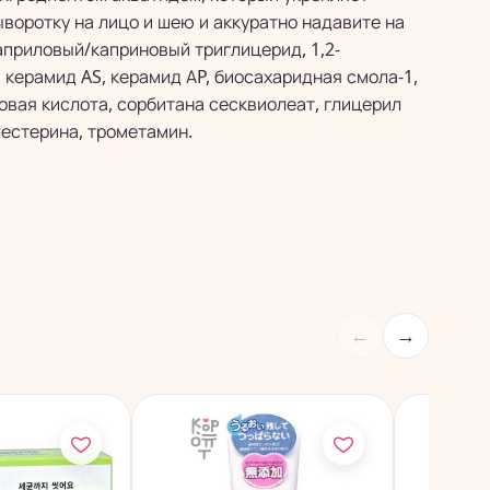
воротку на лицо и шею и аккуратно надавите на
каприловый/каприновый триглицерид, 1,2-
 керамид AS, керамид АP, биосахаридная смола-1,
овая кислота, сорбитана сесквиолеат, глицерил
лестерина, трометамин.
←
→