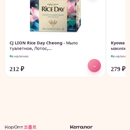
CJ LION Rice Day Cheong - Мыло
Kyowa - 
туалетное, Лотос,...
макияжа с
в наличии
в наличии
→
212
₽
279
₽
코롭트
Каталог
КорОпт