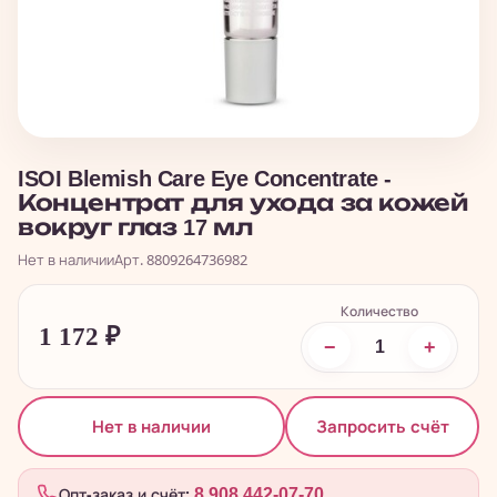
ISOI Blemish Care Eye Concentrate -
Концентрат для ухода за кожей
вокруг глаз 17 мл
Нет в наличии
Арт. 8809264736982
Количество
1 172
₽
−
+
Запросить счёт
Нет в наличии
Опт-заказ и счёт:
8 908 442-07-70