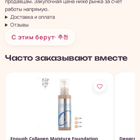
продавцам. Закупочная цена ниже рынка за счёт
работы напрямую.
Доставка и оплата
Отзывы
С этим берут
· 추천
Часто заказывают вместе
Enough Collagen Moisture Foundation
Deoproce