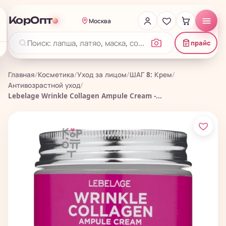
КорОпт
Москва
прайс
Главная
/
Косметика
/
Уход за лицом
/
ШАГ 8: Крем
/
Антивозрастной уход
/
Lebelage Wrinkle Collagen Ampule Cream -...