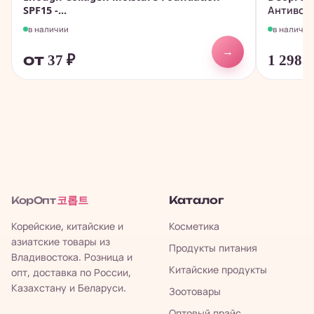
SPF15 -...
Антивозр
в наличии
в наличии
→
от 37
₽
1 298
코롭트
Каталог
КорОпт
Корейские, китайские и
Косметика
азиатские товары из
Продукты питания
Владивостока. Розница и
Китайские продукты
опт, доставка по России,
Казахстану и Беларуси.
Зоотовары
Оптовый прайс