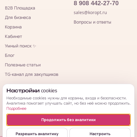
8 908 442-27-70
B2B Площадка
sales@koropt.ru
Для бизнеса
Вопросы и ответы
Корзина
Кабинет
Умный поиск ✨
Блог
Полезные статьи
TG-канал для закупщиков
КорОпт
Настройки cookies
Необходимые cookies нужны для корзины, входа и безопасности.
Аналитика помогает улучшать сайт, но без неё можно продолжить.
Подробнее
Продолжить без аналитики
© 2026 КорОпт. Корейские и китайские товары из Владивостока.
ИП Галицкая Мария Сергеевна · ИНН 253909697776 · ОГРНИП
Разрешить аналитику
Настроить
314254321800034