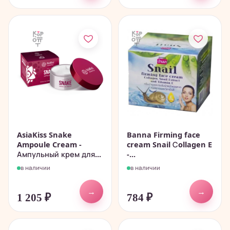
AsiaKiss Snake
Banna Firming face
Ampoule Cream -
cream Snail Сollagen E
Ампульный крем для...
-...
в наличии
в наличии
→
→
1 205
₽
784
₽