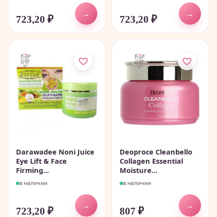
→
→
723,20
₽
723,20
₽
Darawadee Noni Juice
Deoproce Cleanbello
Eye Lift & Face
Collagen Essential
Firming...
Moisture...
в наличии
в наличии
→
→
723,20
₽
807
₽