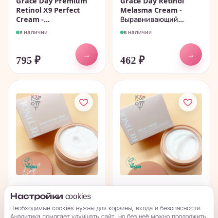
Grace Day Premium
Grace Day Retinol
Retinol X9 Perfect
Melasma Cream -
Cream -...
Выравнивающий...
в наличии
в наличии
→
→
795
₽
462
₽
Grace Day Retinol
Grace Day Retinol
Настройки cookies
Moisturizing Cream -...
Neck Cream -
Необходимые cookies нужны для корзины, входа и безопасности.
Антивозрастной...
Аналитика помогает улучшать сайт, но без неё можно продолжить.