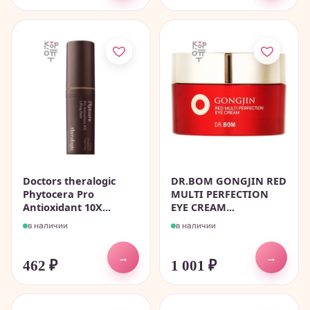
Doctors theralogic
DR.BOM GONGJIN RED
Phytocera Pro
MULTI PERFECTION
Antioxidant 10X...
EYE CREAM...
в наличии
в наличии
→
→
462
₽
1 001
₽