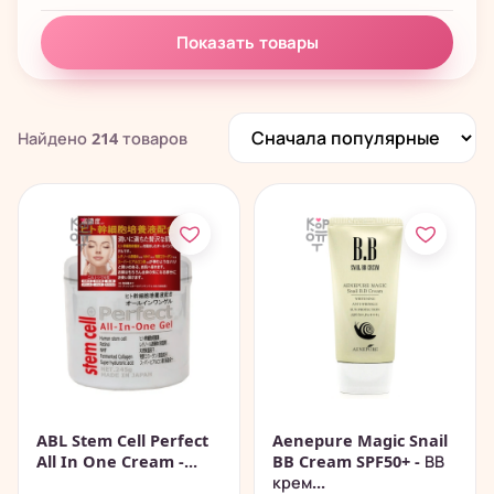
Подарочные наборы
128
Показать товары
Полезности
61
Найдено
214
товаров
ABL Stem Cell Perfect
Aenepure Magic Snail
All In One Cream -...
BB Cream SPF50+ - ВВ
крем...