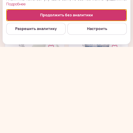
Подробнее
в наличии
в наличии
Продолжить без аналитики
→
→
698
₽
385
₽
Разрешить аналитику
Настроить
Grace Day Tone Up
Hadaomoi Suhada Bio
Vita 15% Cream -
Liposome One in All
Омолаживающий...
Cream -...
в наличии
в наличии