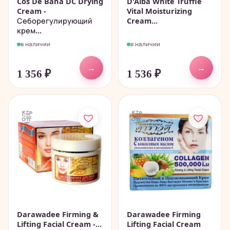
Cos De Baha DC Drying
D'Alba White Truffle
Cream -
Vital Moisturizing
Себорегулирующий
Cream...
крем...
в наличии
в наличии
→
→
1 356
₽
1 536
₽
Darawadee Firming &
Darawadee Firming
Lifting Facial Cream -...
Lifting Facial Cream