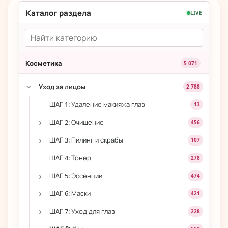
Каталог раздела
LIVE
Косметика
5 071
Уход за лицом
2 788
›
ШАГ 1: Удаление макияжа глаз
13
›
ШАГ 2: Очищение
456
›
ШАГ 3: Пилинг и скрабы
107
ШАГ 4: Тонер
278
›
ШАГ 5: Эссенции
474
›
ШАГ 6: Маски
421
›
ШАГ 7: Уход для глаз
228