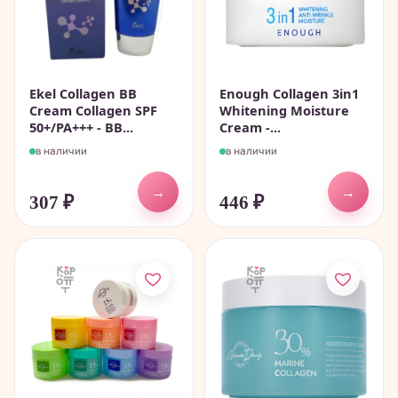
Ekel Collagen BB
Enough Collagen 3in1
Cream Collagen SPF
Whitening Moisture
50+/PA+++ - BB...
Cream -...
в наличии
в наличии
→
→
307
₽
446
₽