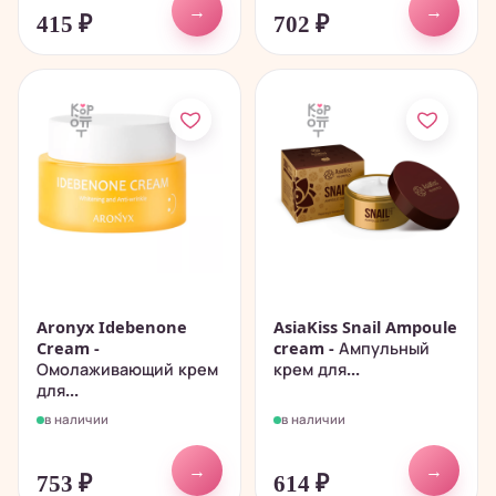
→
→
415
₽
702
₽
Aronyx Idebenone
AsiaKiss Snail Ampoule
Cream -
cream - Ампульный
Омолаживающий крем
крем для...
для...
в наличии
в наличии
→
→
753
₽
614
₽