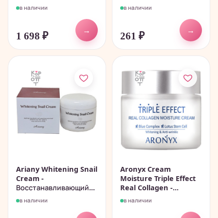
в наличии
в наличии
→
→
1 698
₽
261
₽
Ariany Whitening Snail
Aronyx Cream
Cream -
Moisture Triple Effect
Восстанавливающий...
Real Collagen -...
в наличии
в наличии