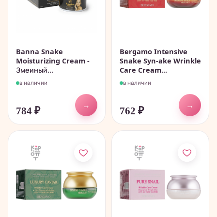
Banna Snake
Bergamo Intensive
Moisturizing Cream -
Snake Syn-ake Wrinkle
Змеиный...
Care Cream...
в наличии
в наличии
→
→
784
₽
762
₽