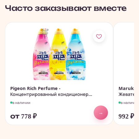
Часто заказывают вместе
Pigeon Rich Perfume -
Marukaw
Концентрированный кондиционер...
Жеватель
в наличии
в наличии
→
от 778
₽
992
₽