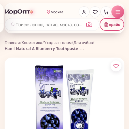
КорОпт
Москва
прайс
Главная
/
Косметика
/
Уход за телом
/
Для зубов
/
Hanil Natural A Blueberry Toothpaste -...